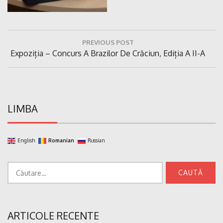
Navigare
PREVIOUS POST
în
Previous
Expoziția – Concurs A Brazilor De Crăciun, Ediția A II-A
articole
Post:
LIMBA
English
Romanian
Russian
Caută
după:
ARTICOLE RECENTE