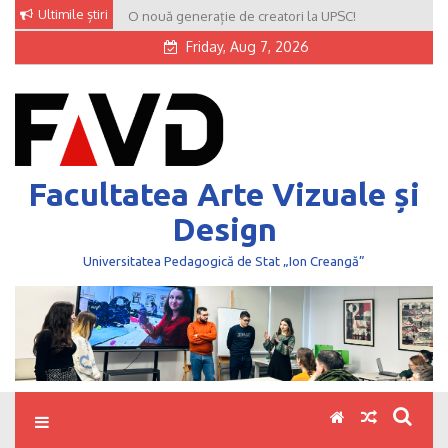
Skip
Ultimile știri
O nouă generație de creatori la UPSC!
to
Friday, Aug 7, 2026
content
Facultatea Arte Vizuale și
Design
Universitatea Pedagogică de Stat „Ion Creangă”