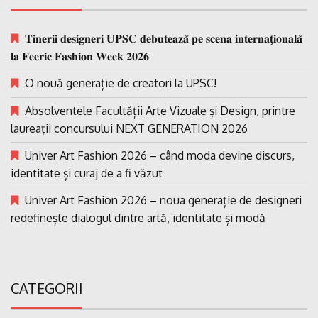
𝐓𝐢𝐧𝐞𝐫𝐢𝐢 𝐝𝐞𝐬𝐢𝐠𝐧𝐞𝐫𝐢 𝐔𝐏𝐒𝐂 𝐝𝐞𝐛𝐮𝐭𝐞𝐚𝐳𝐚̆ 𝐩𝐞 𝐬𝐜𝐞𝐧𝐚 𝐢𝐧𝐭𝐞𝐫𝐧𝐚𝐭̗𝐢𝐨𝐧𝐚𝐥𝐚̆
𝐥𝐚 𝐅𝐞𝐞𝐫𝐢𝐜 𝐅𝐚𝐬𝐡𝐢𝐨𝐧 𝐖𝐞𝐞𝐤 𝟐𝟎𝟐𝟔
O nouă generație de creatori la UPSC!
Absolventele Facultății Arte Vizuale și Design, printre
laureații concursului NEXT GENERATION 2026
Univer Art Fashion 2026 – când moda devine discurs,
identitate și curaj de a fi văzut
Univer Art Fashion 2026 – noua generație de designeri
redefinește dialogul dintre artă, identitate și modă
CATEGORII