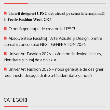
𝐓𝐢𝐧𝐞𝐫𝐢𝐢 𝐝𝐞𝐬𝐢𝐠𝐧𝐞𝐫𝐢 𝐔𝐏𝐒𝐂 𝐝𝐞𝐛𝐮𝐭𝐞𝐚𝐳𝐚̆ 𝐩𝐞 𝐬𝐜𝐞𝐧𝐚 𝐢𝐧𝐭𝐞𝐫𝐧𝐚𝐭̗𝐢𝐨𝐧𝐚𝐥𝐚̆
𝐥𝐚 𝐅𝐞𝐞𝐫𝐢𝐜 𝐅𝐚𝐬𝐡𝐢𝐨𝐧 𝐖𝐞𝐞𝐤 𝟐𝟎𝟐𝟔
O nouă generație de creatori la UPSC!
Absolventele Facultății Arte Vizuale și Design, printre
laureații concursului NEXT GENERATION 2026
Univer Art Fashion 2026 – când moda devine discurs,
identitate și curaj de a fi văzut
Univer Art Fashion 2026 – noua generație de designeri
redefinește dialogul dintre artă, identitate și modă
CATEGORII