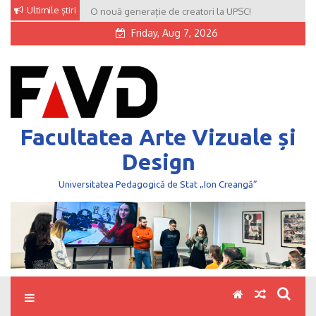
Skip
Ultimile știri
O nouă generație de creatori la UPSC!
to
Friday, Aug 7, 2026
content
Facultatea Arte Vizuale și
Design
Universitatea Pedagogică de Stat „Ion Creangă”