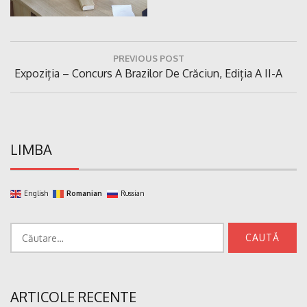
Navigare
PREVIOUS POST
în
Previous
Expoziția – Concurs A Brazilor De Crăciun, Ediția A II-A
articole
Post:
LIMBA
English
Romanian
Russian
Caută
după:
ARTICOLE RECENTE