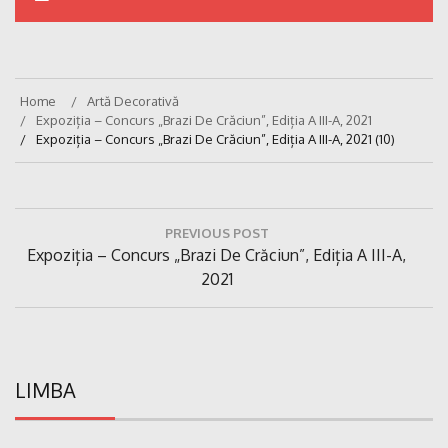
Home
Artă Decorativă
Expoziția – Concurs „Brazi De Crăciun”, Ediția A III-A, 2021
Expoziția – Concurs „Brazi De Crăciun”, Ediția A III-A, 2021 (10)
Navigare
PREVIOUS POST
în
Previous
Expoziția – Concurs „Brazi De Crăciun”, Ediția A III-A,
articole
Post:
2021
LIMBA