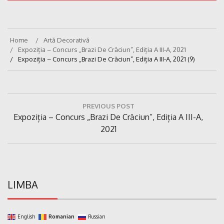
Home
Artă Decorativă
Expoziția – Concurs „Brazi De Crăciun”, Ediția A III-A, 2021
Expoziția – Concurs „Brazi De Crăciun”, Ediția A III-A, 2021 (9)
Navigare
PREVIOUS POST
în
Previous
Expoziția – Concurs „Brazi De Crăciun”, Ediția A III-A,
articole
Post:
2021
LIMBA
English
Romanian
Russian