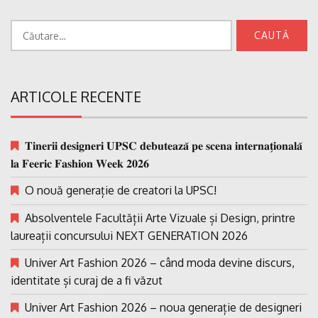
Caută
după:
ARTICOLE RECENTE
𝐓𝐢𝐧𝐞𝐫𝐢𝐢 𝐝𝐞𝐬𝐢𝐠𝐧𝐞𝐫𝐢 𝐔𝐏𝐒𝐂 𝐝𝐞𝐛𝐮𝐭𝐞𝐚𝐳𝐚̆ 𝐩𝐞 𝐬𝐜𝐞𝐧𝐚 𝐢𝐧𝐭𝐞𝐫𝐧𝐚𝐭̗𝐢𝐨𝐧𝐚𝐥𝐚̆
𝐥𝐚 𝐅𝐞𝐞𝐫𝐢𝐜 𝐅𝐚𝐬𝐡𝐢𝐨𝐧 𝐖𝐞𝐞𝐤 𝟐𝟎𝟐𝟔
O nouă generație de creatori la UPSC!
Absolventele Facultății Arte Vizuale și Design, printre
laureații concursului NEXT GENERATION 2026
Univer Art Fashion 2026 – când moda devine discurs,
identitate și curaj de a fi văzut
Univer Art Fashion 2026 – noua generație de designeri