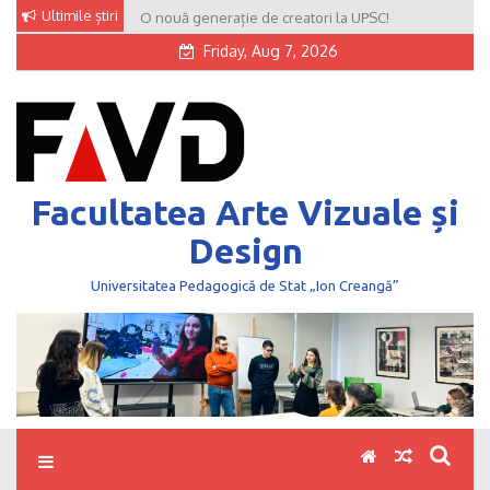
Skip
Ultimile știri
O nouă generație de creatori la UPSC!
to
Friday, Aug 7, 2026
content
Facultatea Arte Vizuale și
Design
Universitatea Pedagogică de Stat „Ion Creangă”