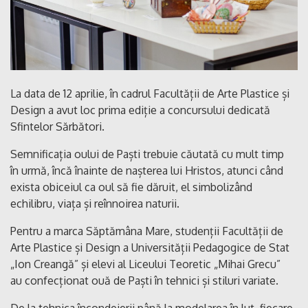
La data de 12 aprilie, în cadrul Facultății de Arte Plastice și
Design a avut loc prima ediție a concursului dedicată
Sfintelor Sărbători.
Semnificația oului de Paști trebuie căutată cu mult timp
în urmă, încă înainte de nașterea lui Hristos, atunci când
exista obiceiul ca oul să fie dăruit, el simbolizând
echilibru, viața și reînnoirea naturii.
Pentru a marca Săptămâna Mare, studenții Facultății de
Arte Plastice și Design a Universității Pedagogice de Stat
„Ion Creangă” și elevi al Liceului Teoretic „Mihai Grecu”
au confecționat ouă de Paști în tehnici și stiluri variate.
De la tehnica încondeierii până la modelarea în lut, fiecare