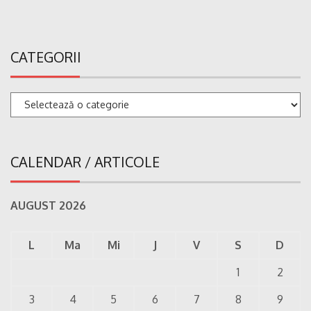
CATEGORII
Categorii
CALENDAR / ARTICOLE
AUGUST 2026
L
Ma
Mi
J
V
S
D
1
2
3
4
5
6
7
8
9