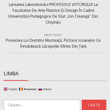
în
Previous
Lansarea Laboratorului PROFESIILE VIITORULUI La
articole
Post:
Facultatea De Arte Plastice Și Design În Cadrul
Universității Pedagogice De Stat „Ion Creangă” Din
Chișinău
NEXT POST
Next
Povestea Lui Dumitru Musteață, Pictorul Icoanelor Ce
Post:
Înnobilează Lăcașurile Sfinte Din Țară
LIMBA
English
Romanian
Russian
Caută
după: