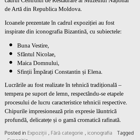
cadrul Centrului de Restaurare al Muzeului Național
de Artă din Republica Moldova.
Icoanele prezentate în cadrul expoziției au fost
inspirate din iconografia Bizantină, cu subiectele:
Buna Vestire,
Sfântul Nicolae,
Maica Domnului,
Sfinții Împărați Constantin și Elena.
Lucrările au fost realizate în tehnică tradițională –
tempera pe suport de lemn, respectându-se etapele
procesului de lucru caracteristice tehnicii respective.
Chipurile impresionează prin expresie lăuntrică
profundă, delicatețe și o gamă cromatică rafinată.
Posted in
Expoziții
,
Fără categorie
,
iconografia
Tagged