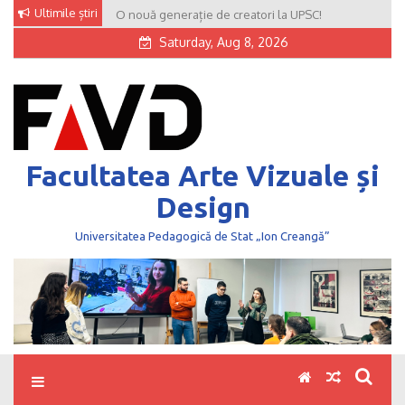
Skip
Ultimile știri
O nouă generație de creatori la UPSC!
to
Saturday, Aug 8, 2026
content
Facultatea Arte Vizuale și
Design
Universitatea Pedagogică de Stat „Ion Creangă”