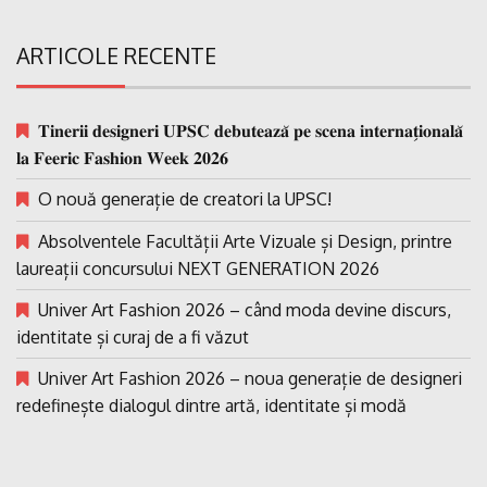
ARTICOLE RECENTE
𝐓𝐢𝐧𝐞𝐫𝐢𝐢 𝐝𝐞𝐬𝐢𝐠𝐧𝐞𝐫𝐢 𝐔𝐏𝐒𝐂 𝐝𝐞𝐛𝐮𝐭𝐞𝐚𝐳𝐚̆ 𝐩𝐞 𝐬𝐜𝐞𝐧𝐚 𝐢𝐧𝐭𝐞𝐫𝐧𝐚𝐭̗𝐢𝐨𝐧𝐚𝐥𝐚̆
𝐥𝐚 𝐅𝐞𝐞𝐫𝐢𝐜 𝐅𝐚𝐬𝐡𝐢𝐨𝐧 𝐖𝐞𝐞𝐤 𝟐𝟎𝟐𝟔
O nouă generație de creatori la UPSC!
Absolventele Facultății Arte Vizuale și Design, printre
laureații concursului NEXT GENERATION 2026
Univer Art Fashion 2026 – când moda devine discurs,
identitate și curaj de a fi văzut
Univer Art Fashion 2026 – noua generație de designeri
redefinește dialogul dintre artă, identitate și modă