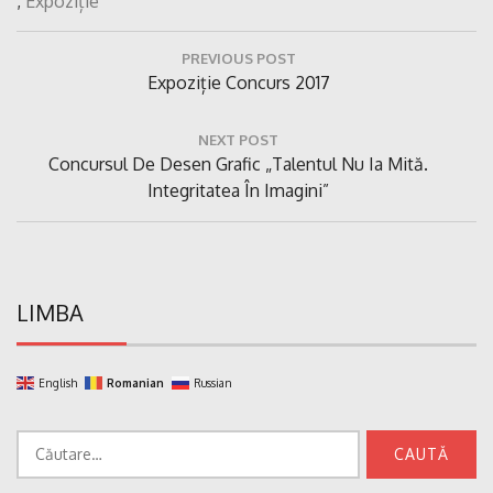
,
Expoziție
Navigare
PREVIOUS POST
în
Previous
Expoziție Concurs 2017
articole
Post:
NEXT POST
Next
Concursul De Desen Grafic „Talentul Nu Ia Mită.
Post:
Integritatea În Imagini”
LIMBA
English
Romanian
Russian
Caută
după: