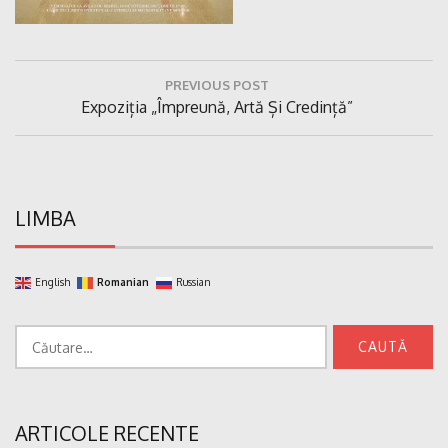
Navigare
PREVIOUS POST
în
Previous
Expoziția „Împreună, Artă Și Credință”
articole
Post:
LIMBA
English
Romanian
Russian
Caută
după:
ARTICOLE RECENTE