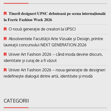
𝐓𝐢𝐧𝐞𝐫𝐢𝐢 𝐝𝐞𝐬𝐢𝐠𝐧𝐞𝐫𝐢 𝐔𝐏𝐒𝐂 𝐝𝐞𝐛𝐮𝐭𝐞𝐚𝐳𝐚̆ 𝐩𝐞 𝐬𝐜𝐞𝐧𝐚 𝐢𝐧𝐭𝐞𝐫𝐧𝐚𝐭̗𝐢𝐨𝐧𝐚𝐥𝐚̆
𝐥𝐚 𝐅𝐞𝐞𝐫𝐢𝐜 𝐅𝐚𝐬𝐡𝐢𝐨𝐧 𝐖𝐞𝐞𝐤 𝟐𝟎𝟐𝟔
O nouă generație de creatori la UPSC!
Absolventele Facultății Arte Vizuale și Design, printre
laureații concursului NEXT GENERATION 2026
Univer Art Fashion 2026 – când moda devine discurs,
identitate și curaj de a fi văzut
Univer Art Fashion 2026 – noua generație de designeri
redefinește dialogul dintre artă, identitate și modă
CATEGORII