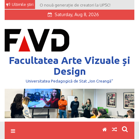
Skip
Ultimile știri
O nouă generație de creatori la UPSC!
to
Saturday, Aug 8, 2026
content
Facultatea Arte Vizuale și
Design
Universitatea Pedagogică de Stat „Ion Creangă”