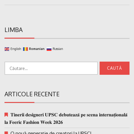
Post:
LIMBA
English
Romanian
Russian
Caută
după:
ARTICOLE RECENTE
𝐓𝐢𝐧𝐞𝐫𝐢𝐢 𝐝𝐞𝐬𝐢𝐠𝐧𝐞𝐫𝐢 𝐔𝐏𝐒𝐂 𝐝𝐞𝐛𝐮𝐭𝐞𝐚𝐳𝐚̆ 𝐩𝐞 𝐬𝐜𝐞𝐧𝐚 𝐢𝐧𝐭𝐞𝐫𝐧𝐚𝐭̗𝐢𝐨𝐧𝐚𝐥𝐚̆
𝐥𝐚 𝐅𝐞𝐞𝐫𝐢𝐜 𝐅𝐚𝐬𝐡𝐢𝐨𝐧 𝐖𝐞𝐞𝐤 𝟐𝟎𝟐𝟔
O nouă generație de creatori la UPSC!