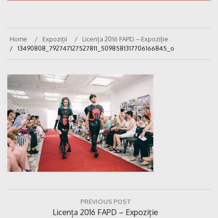
Home
Expoziții
Licența 2016 FAPD – Expoziție
13490808_792747127527811_5098581317706166845_o
Navigare
PREVIOUS POST
în
Previous
Licența 2016 FAPD – Expoziție
articole