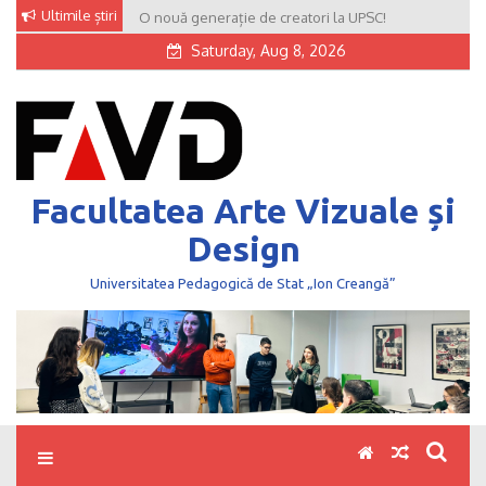
Skip
Ultimile știri
O nouă generație de creatori la UPSC!
to
Saturday, Aug 8, 2026
content
Facultatea Arte Vizuale și
Design
Universitatea Pedagogică de Stat „Ion Creangă”