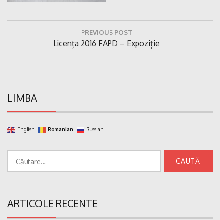
Navigare
PREVIOUS POST
în
Previous
Licența 2016 FAPD – Expoziție
articole
Post:
LIMBA
English
Romanian
Russian
Caută
după:
ARTICOLE RECENTE