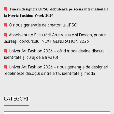
𝐓𝐢𝐧𝐞𝐫𝐢𝐢 𝐝𝐞𝐬𝐢𝐠𝐧𝐞𝐫𝐢 𝐔𝐏𝐒𝐂 𝐝𝐞𝐛𝐮𝐭𝐞𝐚𝐳𝐚̆ 𝐩𝐞 𝐬𝐜𝐞𝐧𝐚 𝐢𝐧𝐭𝐞𝐫𝐧𝐚𝐭̗𝐢𝐨𝐧𝐚𝐥𝐚̆
𝐥𝐚 𝐅𝐞𝐞𝐫𝐢𝐜 𝐅𝐚𝐬𝐡𝐢𝐨𝐧 𝐖𝐞𝐞𝐤 𝟐𝟎𝟐𝟔
O nouă generație de creatori la UPSC!
Absolventele Facultății Arte Vizuale și Design, printre
laureații concursului NEXT GENERATION 2026
Univer Art Fashion 2026 – când moda devine discurs,
identitate și curaj de a fi văzut
Univer Art Fashion 2026 – noua generație de designeri
redefinește dialogul dintre artă, identitate și modă
CATEGORII