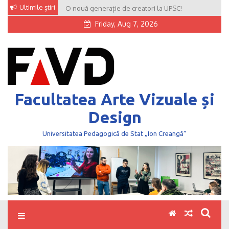
Skip
Ultimile știri
O nouă generație de creatori la UPSC!
to
Friday, Aug 7, 2026
content
Facultatea Arte Vizuale și
Design
Universitatea Pedagogică de Stat „Ion Creangă”