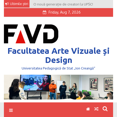
Skip
Ultimile știri
O nouă generație de creatori la UPSC!
to
Friday, Aug 7, 2026
content
Facultatea Arte Vizuale și
Design
Universitatea Pedagogică de Stat „Ion Creangă”