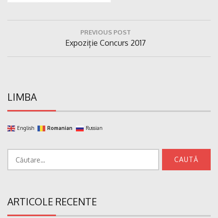
Navigare
PREVIOUS POST
în
Previous
Expoziție Concurs 2017
articole
Post:
LIMBA
English
Romanian
Russian
Caută
după:
ARTICOLE RECENTE