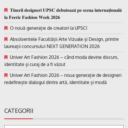
𝐓𝐢𝐧𝐞𝐫𝐢𝐢 𝐝𝐞𝐬𝐢𝐠𝐧𝐞𝐫𝐢 𝐔𝐏𝐒𝐂 𝐝𝐞𝐛𝐮𝐭𝐞𝐚𝐳𝐚̆ 𝐩𝐞 𝐬𝐜𝐞𝐧𝐚 𝐢𝐧𝐭𝐞𝐫𝐧𝐚𝐭̗𝐢𝐨𝐧𝐚𝐥𝐚̆
𝐥𝐚 𝐅𝐞𝐞𝐫𝐢𝐜 𝐅𝐚𝐬𝐡𝐢𝐨𝐧 𝐖𝐞𝐞𝐤 𝟐𝟎𝟐𝟔
O nouă generație de creatori la UPSC!
Absolventele Facultății Arte Vizuale și Design, printre
laureații concursului NEXT GENERATION 2026
Univer Art Fashion 2026 – când moda devine discurs,
identitate și curaj de a fi văzut
Univer Art Fashion 2026 – noua generație de designeri
redefinește dialogul dintre artă, identitate și modă
CATEGORII