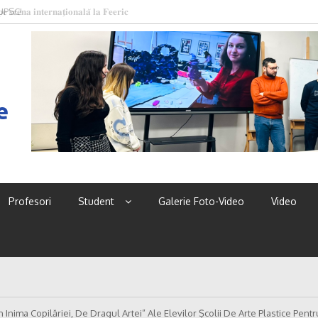
 UPSC!
e
Profesori
Student
Galerie Foto-Video
Video
n Inima Copilăriei, De Dragul Artei” Ale Elevilor Școlii De Arte Plastice Pent