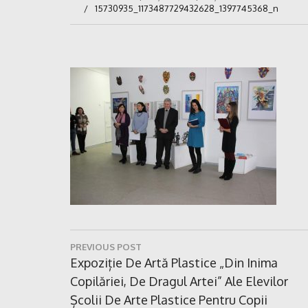
15730935_1173487729432628_1397745368_n
Navigare
PREVIOUS POST
în
Previous
Expoziție De Artă Plastice „Din Inima
Post:
Copilăriei, De Dragul Artei” Ale Elevilor
articole
Școlii De Arte Plastice Pentru Copii