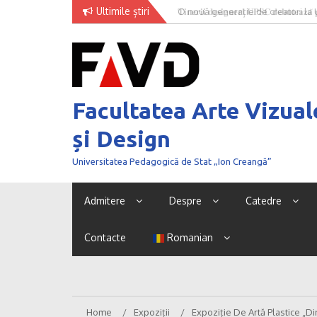
Skip
Ultimile știri
O nouă generație de creatori la
to
content
Facultatea Arte Vizual
și Design
Universitatea Pedagogică de Stat „Ion Creangă”
Admitere
Despre
Catedre
Contacte
Romanian
Home
Expoziții
Expoziție De Artă Plastice „Di