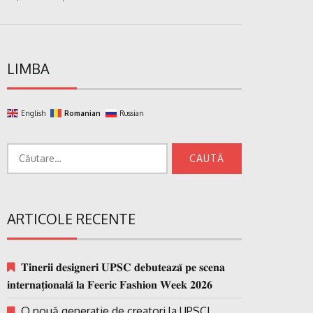
LIMBA
English
Romanian
Russian
Caută
după:
ARTICOLE RECENTE
𝐓𝐢𝐧𝐞𝐫𝐢𝐢 𝐝𝐞𝐬𝐢𝐠𝐧𝐞𝐫𝐢 𝐔𝐏𝐒𝐂 𝐝𝐞𝐛𝐮𝐭𝐞𝐚𝐳𝐚̆ 𝐩𝐞 𝐬𝐜𝐞𝐧𝐚
𝐢𝐧𝐭𝐞𝐫𝐧𝐚𝐭̗𝐢𝐨𝐧𝐚𝐥𝐚̆ 𝐥𝐚 𝐅𝐞𝐞𝐫𝐢𝐜 𝐅𝐚𝐬𝐡𝐢𝐨𝐧 𝐖𝐞𝐞𝐤 𝟐𝟎𝟐𝟔
O nouă generație de creatori la UPSC!