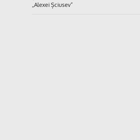
„Alexei Șciusev”