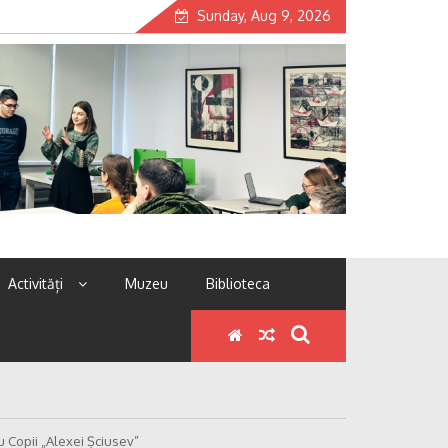
Sunday, Aug 9, 2026
Activități
Muzeu
Biblioteca
ru Copii „Alexei Șciusev”