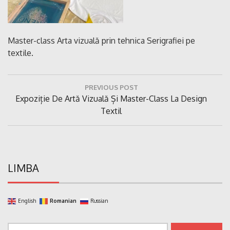
Master-class Arta vizuală prin tehnica Serigrafiei pe
textile.
Navigare
PREVIOUS POST
în
Previous
Expoziție De Artă Vizuală Și Master-Class La Design
articole
Post:
Textil
LIMBA
English
Romanian
Russian
Caută