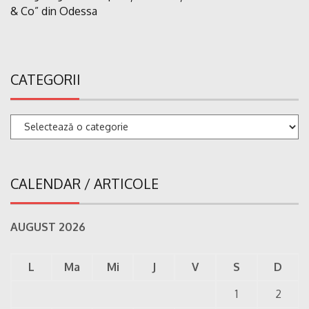
& Co” din Odessa
CATEGORII
Categorii
CALENDAR / ARTICOLE
AUGUST 2026
L
Ma
Mi
J
V
S
D
1
2