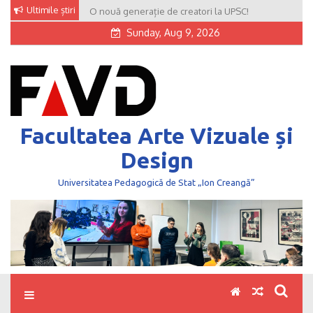
Skip
Ultimile știri
O nouă generație de creatori la UPSC!
to
Sunday, Aug 9, 2026
content
Facultatea Arte Vizuale și
Design
Universitatea Pedagogică de Stat „Ion Creangă”