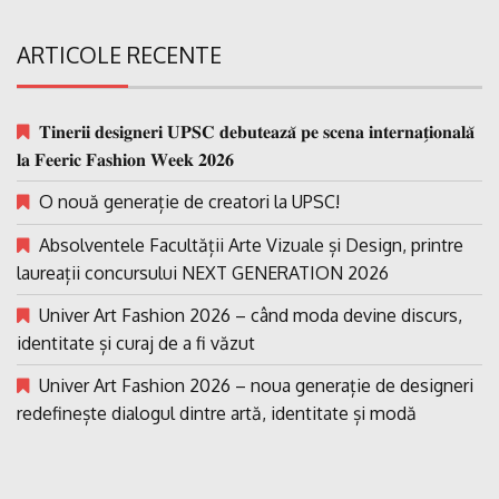
ARTICOLE RECENTE
𝐓𝐢𝐧𝐞𝐫𝐢𝐢 𝐝𝐞𝐬𝐢𝐠𝐧𝐞𝐫𝐢 𝐔𝐏𝐒𝐂 𝐝𝐞𝐛𝐮𝐭𝐞𝐚𝐳𝐚̆ 𝐩𝐞 𝐬𝐜𝐞𝐧𝐚 𝐢𝐧𝐭𝐞𝐫𝐧𝐚𝐭̗𝐢𝐨𝐧𝐚𝐥𝐚̆
𝐥𝐚 𝐅𝐞𝐞𝐫𝐢𝐜 𝐅𝐚𝐬𝐡𝐢𝐨𝐧 𝐖𝐞𝐞𝐤 𝟐𝟎𝟐𝟔
O nouă generație de creatori la UPSC!
Absolventele Facultății Arte Vizuale și Design, printre
laureații concursului NEXT GENERATION 2026
Univer Art Fashion 2026 – când moda devine discurs,
identitate și curaj de a fi văzut
Univer Art Fashion 2026 – noua generație de designeri
redefinește dialogul dintre artă, identitate și modă