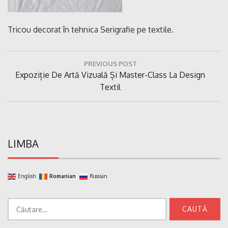
Tricou decorat în tehnica Serigrafie pe textile.
Navigare
PREVIOUS POST
în
Previous
Expoziție De Artă Vizuală Și Master-Class La Design
articole
Post:
Textil
LIMBA
English
Romanian
Russian
Caută
după: