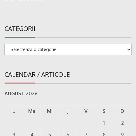
CATEGORII
Categorii
CALENDAR / ARTICOLE
AUGUST 2026
L
Ma
Mi
J
V
S
D
1
2
3
4
5
6
7
8
9