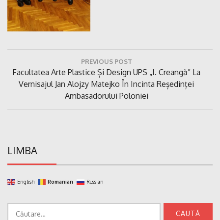
Navigare
PREVIOUS POST
în
Previous
Facultatea Arte Plastice Și Design UPS „I. Creangă” La
articole
Post:
Vernisajul Jan Alojzy Matejko În Incinta Reședinței
Ambasadorului Poloniei
LIMBA
English
Romanian
Russian
Caută