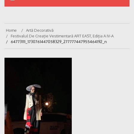
Home
Artă Decorativă
Festivalul De Creație Vestimentară ART EAST, Ediția A IV-A
64773111_1730761447058329_277777447955464192_n