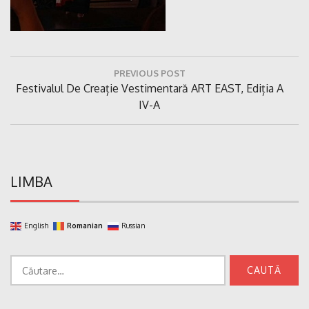
Navigare
PREVIOUS POST
în
Previous
Festivalul De Creație Vestimentară ART EAST, Ediția A
articole
Post:
IV-A
LIMBA
English
Romanian
Russian
Caută
după: