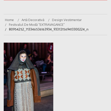
Home
Artă Decorativă
Design Vestimentar
Festivalul De Modă ”EXTRAVAGANCE”
80954252_713346536163934_933721569413300224_n