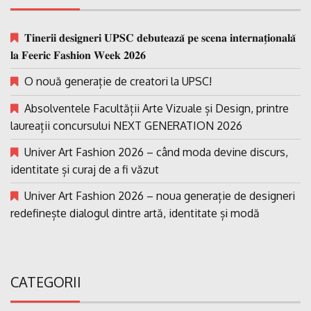
𝐓𝐢𝐧𝐞𝐫𝐢𝐢 𝐝𝐞𝐬𝐢𝐠𝐧𝐞𝐫𝐢 𝐔𝐏𝐒𝐂 𝐝𝐞𝐛𝐮𝐭𝐞𝐚𝐳𝐚̆ 𝐩𝐞 𝐬𝐜𝐞𝐧𝐚 𝐢𝐧𝐭𝐞𝐫𝐧𝐚𝐭̗𝐢𝐨𝐧𝐚𝐥𝐚̆
𝐥𝐚 𝐅𝐞𝐞𝐫𝐢𝐜 𝐅𝐚𝐬𝐡𝐢𝐨𝐧 𝐖𝐞𝐞𝐤 𝟐𝟎𝟐𝟔
O nouă generație de creatori la UPSC!
Absolventele Facultății Arte Vizuale și Design, printre
laureații concursului NEXT GENERATION 2026
Univer Art Fashion 2026 – când moda devine discurs,
identitate și curaj de a fi văzut
Univer Art Fashion 2026 – noua generație de designeri
redefinește dialogul dintre artă, identitate și modă
CATEGORII