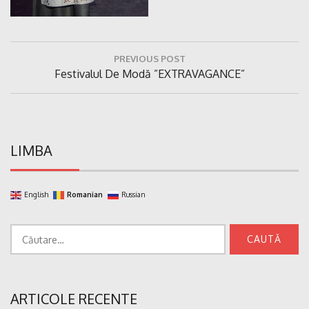
Navigare
PREVIOUS POST
în
Previous
Festivalul De Modă ”EXTRAVAGANCE”
articole
Post:
LIMBA
English
Romanian
Russian
Caută
după:
ARTICOLE RECENTE