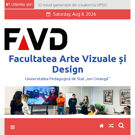
Skip
Ultimile știri
O nouă generație de creatori la UPSC!
to
Saturday, Aug 8, 2026
content
Facultatea Arte Vizuale și
Design
Universitatea Pedagogică de Stat „Ion Creangă”