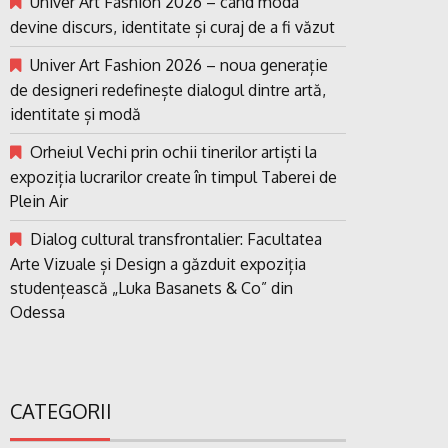
Univer Art Fashion 2026 – când moda
devine discurs, identitate și curaj de a fi văzut
Univer Art Fashion 2026 – noua generație
de designeri redefinește dialogul dintre artă,
identitate și modă
Orheiul Vechi prin ochii tinerilor artiști la
expoziția lucrarilor create în timpul Taberei de
Plein Air
Dialog cultural transfrontalier: Facultatea
Arte Vizuale și Design a găzduit expoziția
studențească „Luka Basanets & Co” din
Odessa
CATEGORII