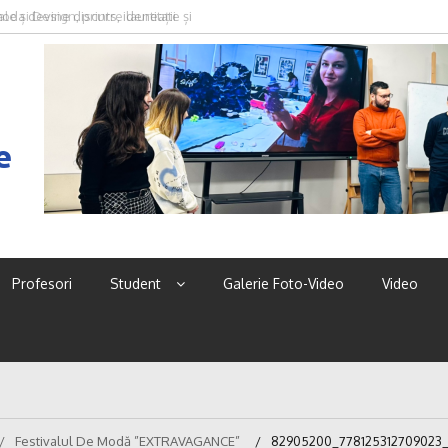
oda devine discurs, identitate și
e
Profesori
Student
Galerie Foto-Video
Video
Festivalul De Modă ”EXTRAVAGANCE”
82905200_778125312709023