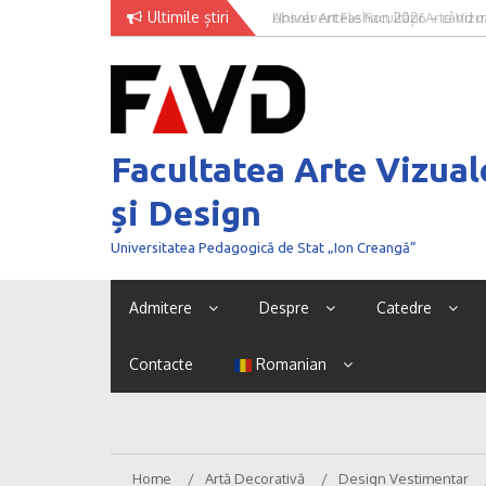
Skip
Ultimile știri
Univer Art Fashion 2026 – când m
to
curaj de a fi văzut
content
Facultatea Arte Vizual
și Design
Universitatea Pedagogică de Stat „Ion Creangă”
Admitere
Despre
Catedre
Contacte
Romanian
Home
Artă Decorativă
Design Vestimentar