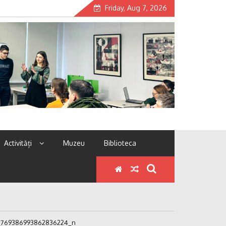
Friday, Aug 7, 2026
Activități
Muzeu
Biblioteca
_769386993862836224_n