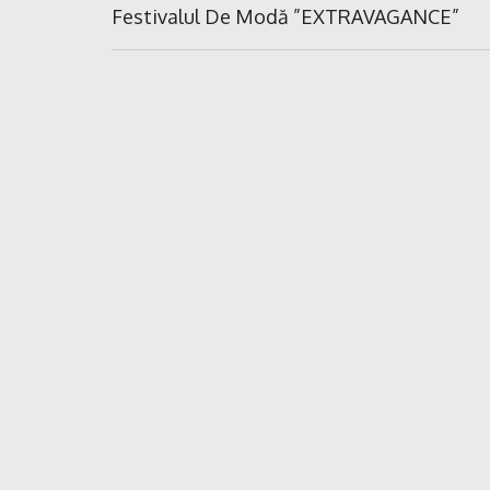
în
Previous
Festivalul De Modă ”EXTRAVAGANCE”
Post:
articole