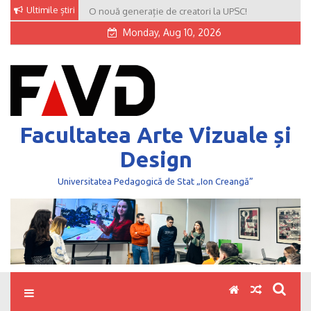
Skip
Ultimile știri
O nouă generație de creatori la UPSC!
to
Monday, Aug 10, 2026
content
Facultatea Arte Vizuale și
Design
Universitatea Pedagogică de Stat „Ion Creangă”