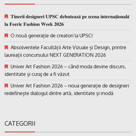
𝐓𝐢𝐧𝐞𝐫𝐢𝐢 𝐝𝐞𝐬𝐢𝐠𝐧𝐞𝐫𝐢 𝐔𝐏𝐒𝐂 𝐝𝐞𝐛𝐮𝐭𝐞𝐚𝐳𝐚̆ 𝐩𝐞 𝐬𝐜𝐞𝐧𝐚 𝐢𝐧𝐭𝐞𝐫𝐧𝐚𝐭̗𝐢𝐨𝐧𝐚𝐥𝐚̆
𝐥𝐚 𝐅𝐞𝐞𝐫𝐢𝐜 𝐅𝐚𝐬𝐡𝐢𝐨𝐧 𝐖𝐞𝐞𝐤 𝟐𝟎𝟐𝟔
O nouă generație de creatori la UPSC!
Absolventele Facultății Arte Vizuale și Design, printre
laureații concursului NEXT GENERATION 2026
Univer Art Fashion 2026 – când moda devine discurs,
identitate și curaj de a fi văzut
Univer Art Fashion 2026 – noua generație de designeri
redefinește dialogul dintre artă, identitate și modă
CATEGORII