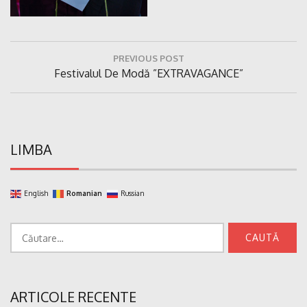
Navigare
PREVIOUS POST
în
Previous
Festivalul De Modă ”EXTRAVAGANCE”
articole
Post:
LIMBA
English
Romanian
Russian
Caută
după:
ARTICOLE RECENTE