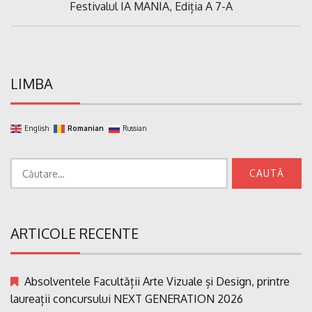
Previous
Festivalul IA MANIA, Ediția A 7-A
articole
Post:
LIMBA
English
Romanian
Russian
Caută
după:
ARTICOLE RECENTE
Absolventele Facultății Arte Vizuale și Design, printre
laureații concursului NEXT GENERATION 2026