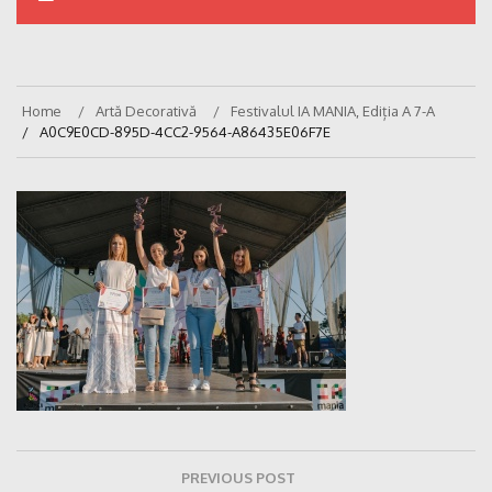
Home
Artă Decorativă
Festivalul IA MANIA, Ediția A 7-A
A0C9E0CD-895D-4CC2-9564-A86435E06F7E
Navigare
PREVIOUS POST
în