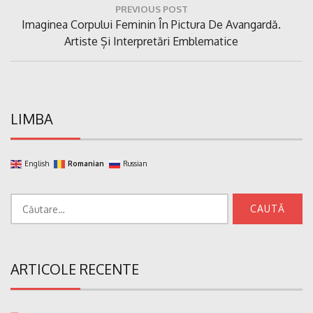
PREVIOUS POST
în
Previous
Imaginea Corpului Feminin În Pictura De Avangardă.
articole
Post:
Artiste Și Interpretări Emblematice
LIMBA
English
Romanian
Russian
Caută
după:
ARTICOLE RECENTE