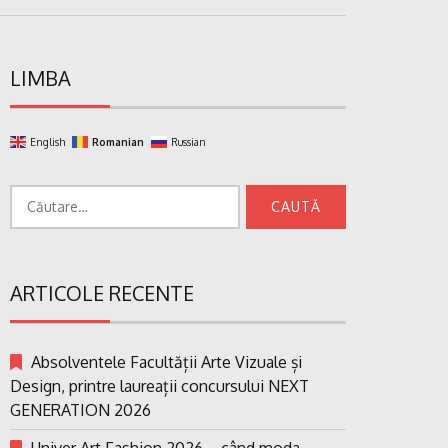
LIMBA
English
Romanian
Russian
Caută
după:
ARTICOLE RECENTE
Absolventele Facultății Arte Vizuale și
Design, printre laureații concursului NEXT
GENERATION 2026
Univer Art Fashion 2026 – când moda