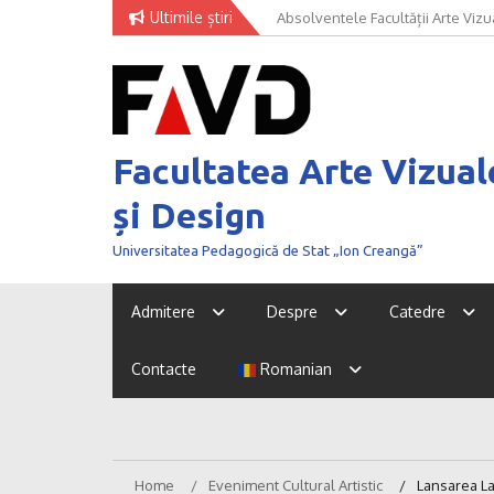
Skip
Ultimile știri
Univer Art Fashion 2026 – când m
to
curaj de a fi văzut
content
Facultatea Arte Vizual
și Design
Universitatea Pedagogică de Stat „Ion Creangă”
Admitere
Despre
Catedre
Contacte
Romanian
Home
Eveniment Cultural Artistic
Lansarea La