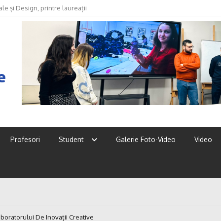
oda devine discurs, identitate și
e
Profesori
Student
Galerie Foto-Video
Video
boratorului De Inovații Creative