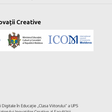
vații Creative
i Digitale în Educație „Clasa Viitorului” a UPS
torului Inovațiilor Creative al Facultății