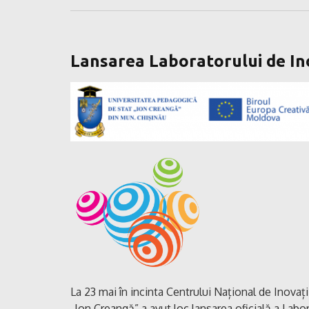
Lansarea Laboratorului de Ino
La 23 mai în incinta Centrului Național de Inovați
„Ion Creangă” a avut loc lansarea oficială a Labora