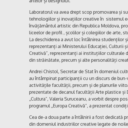
artelor și designului.
Laboratorul va avea drept scop promovarea și sus
tehnologiilor și inovațiilor creative în sistemul edu
învățământul artistic din Republica Moldova, pro
liceelor de profil , școlilor și colegiilor de arte, s
La deschiderea a avut loc întâlnirea studenților ș
reprezentanți ai Ministerului Educației, Culturii ș
Creativă”, reprezentanți ai instituțiilor culturale 
din străinătate, precum și alte personalități crea
Andrei Chistol, Secretar de Stat în domeniul cult
au întâmpinat participanții cu un discurs de bun-v
activitățile facultății, precum și de planurile vii
prezentate de decanul facultății Arte plastice 
„Cultura”, Valeria Suruceanu, a vorbit despre posib
programul „Europa Creativă”, a prezentat condiții
Cea de-a doua parte a întâlnirii a fost dedicată p
din domeniul industriilor creative legate de noi