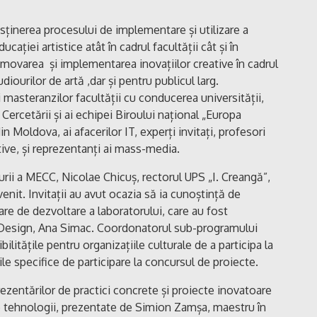
ținerea procesului de implementare și utilizare a
cației artistice atât în cadrul facultății cât și în
movarea și implementarea inovațiilor creative în cadrul
tudiourilor de artă ,dar și pentru publicul larg.
i masteranzilor facultății cu conducerea universității,
i Cercetării și ai echipei Biroului național „Europa
din Moldova, ai afacerilor IT, experți invitați, profesori
tive, și reprezentanți ai mass-media.
urii a MECC, Nicolae Chicuș, rectorul UPS „I. Creangă”,
enit. Invitații au avut ocazia să ia cunoștință de
toare de dezvoltare a laboratorului, care au fost
și Design, Ana Simac. Coordonatorul sub-programului
ilitățile pentru organizațiile culturale de a participa la
le specifice de participare la concursul de proiecte.
rezentărilor de practici concrete și proiecte inovatoare
le tehnologii, prezentate de Simion Zamșa, maestru în