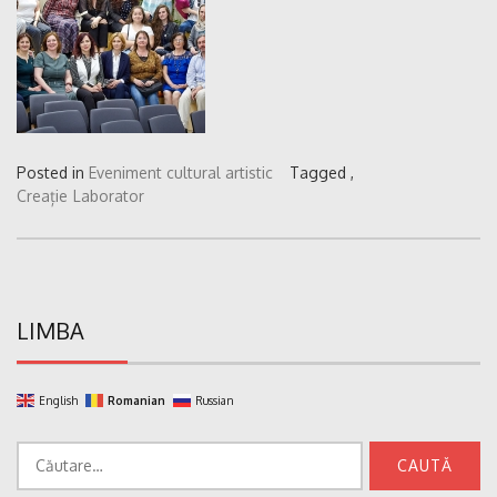
Posted in
Eveniment cultural artistic
Tagged ,
Creație
Laborator
LIMBA
English
Romanian
Russian
Caută
după: