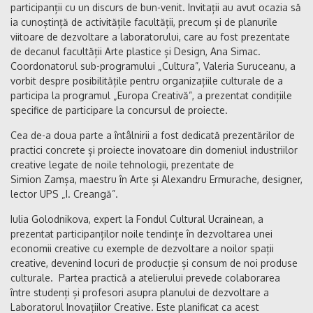
participanții cu un discurs de bun-venit. Invitații au avut ocazia să
ia cunoștință de activitățile facultății, precum și de planurile
viitoare de dezvoltare a laboratorului, care au fost prezentate
de decanul facultății Arte plastice și Design, Ana Simac.
Coordonatorul sub-programului „Cultura”, Valeria Suruceanu, a
vorbit despre posibilitățile pentru organizațiile culturale de a
participa la programul „Europa Creativă”, a prezentat condițiile
specifice de participare la concursul de proiecte.
Cea de-a doua parte a întâlnirii a fost dedicată prezentărilor de
practici concrete și proiecte inovatoare din domeniul industriilor
creative legate de noile tehnologii, prezentate de
Simion Zamșa, maestru în Arte și Alexandru Ermurache, designer,
lector UPS „I. Creangă”.
Iulia Golodnikova, expert la Fondul Cultural Ucrainean, a
prezentat participanților noile tendințe în dezvoltarea unei
economii creative cu exemple de dezvoltare a noilor spații
creative, devenind locuri de producție și consum de noi produse
culturale. Partea practică a atelierului prevede colaborarea
între studenți și profesori asupra planului de dezvoltare a
Laboratorul Inovațiilor Creative. Este planificat ca acest