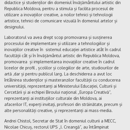
didactice și studenților din domeniul învățământului artistic din
Republica Moldova, pentru a stimula și facilita procesul de
utilizare a inovațiilor creative, a noilor tehnici și tehnologii
artistice, tehnici de comunicare vizuală în domeniul artelor și
designului.
Laboratorul va avea drept scop promovarea și susținerea
procesului de implementare și utilizare a tehnologiilor și
inovațiilor creative în sistemul educației artistice atât în cadrul
facultății cât și în învățământul artistic din Republica Moldova,
promovarea și implementarea inovațiilor creative în cadrul
liceelor de profil , școlilor și colegiilor de arte, studiourilor de
artă ,dar și pentru publicul larg. La deschiderea a avut loc
întâlnirea studenților și masteranzilor facultății cu conducerea
universității, reprezentanți ai Ministerului Educației, Culturii și
Cercetării și ai echipei Biroului național „Europa Creativă”,
reprezentanți ai instituțiilor culturale din Moldova, ai
afacerilor IT, experți invitați, profesori din străinătate, precum și
alte personalități creative, și reprezentanți ai mass-media.
Andrei Chistol, Secretar de Stat în domeniul culturii a MECC,
Nicolae Chicuș, rectorul UPS „I. Creangă”, au întâmpinat