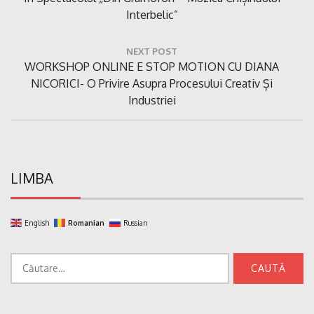
Interbelic”
NEXT POST
Next
WORKSHOP ONLINE E STOP MOTION CU DIANA
Post:
NICORICI- O Privire Asupra Procesului Creativ Și
Industriei
LIMBA
English
Romanian
Russian
Caută
după: