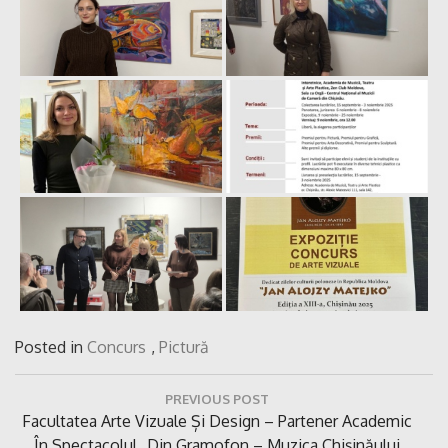
Posted in
Concurs
,
Pictură
Navigare
PREVIOUS POST
în
Previous
Facultatea Arte Vizuale Și Design – Partener Academic
articole
Post:
În Spectacolul „Din Gramofon – Muzica Chișinăului