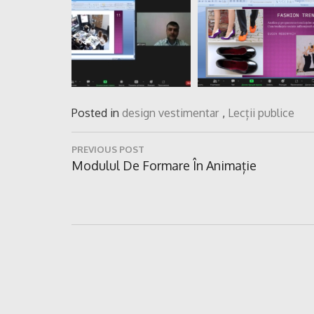
Posted in
design vestimentar
,
Lecții publice
Navigare
PREVIOUS POST
în
Previous
Modulul De Formare În Animație
Post:
articole