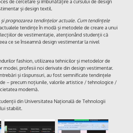
ces de cercetare și îmbunătățire a cursului de design
timentar și design textil.
 și prognozarea tendințelor actuale. Cum tendințele
 actualele tendințe în modă și metodele de creare a unui
lecțiilor de vestimentație, atenționând studenții că
ceea ce se înseamnă design vestimentar la nivel
ndurilor fashion, utilizarea tehnicilor și metodelor de
r modei, profesii noi derivate din design vestimentar.
, întrebări și răspunsuri, au fost semnificate tendințele
de – precum noțiunile, valorile artistice / tehnologice /
ocietatea modernă.
tudenții din Universitatea Națională de Tehnologii
i stabilit.