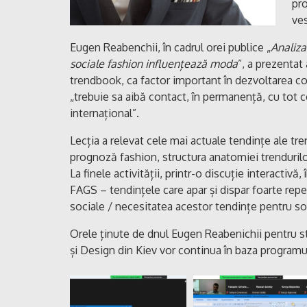
pro
ves
Eugen Reabenchii, în cadrul orei publice „
Analiza
sociale fashion influențează moda
”, a prezentat
trendbook, ca factor important în dezvoltarea co
„trebuie sa aibă contact, în permanență, cu tot 
internațional”.
Lecția a relevat cele mai actuale tendințe ale tre
prognoză fashion, structura anatomiei trendurilo
La finele activității, printr-o discuție interactivă
FAGS – tendințele care apar și dispar foarte repe
sociale / necesitatea acestor tendințe pentru s
Orele ținute de dnul Eugen Reabenichii pentru s
și Design din Kiev vor continua în baza programulu