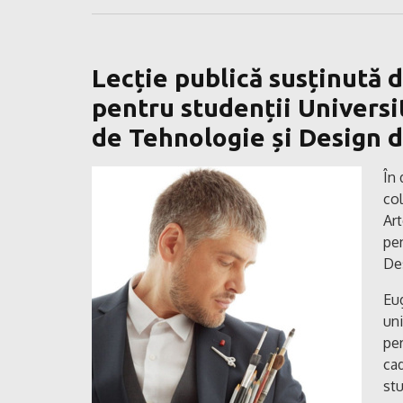
Lecție publică susținută
pentru studenții Universi
de Tehnologie și Design d
În 
col
Art
pen
De
Eug
uni
per
cad
stu