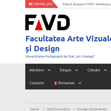
Skip
Ultimile știri
𝐓𝐢𝐧𝐞𝐫𝐢𝐢 𝐝𝐞𝐬𝐢𝐠𝐧𝐞𝐫𝐢 𝐔𝐏𝐒𝐂 𝐝𝐞𝐛𝐮𝐭𝐞𝐚𝐳𝐚̆ 𝐩
O nouă generație de creatori la
to
𝐅𝐚𝐬𝐡𝐢𝐨𝐧 𝐖𝐞𝐞𝐤 𝟐𝟎𝟐𝟔
content
Facultatea Arte Vizual
și Design
Universitatea Pedagogică de Stat „Ion Creangă”
Admitere
Despre
Catedre
Contacte
Romanian
Home
Artă Decorativă
Design Vestimentar