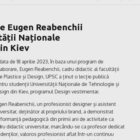
 de Eugen Reabenchii
tății Naționale
in Kiev
data de 18 aprilie 2023, în baza unui program de
aborare, Eugen Reabenchii, cadru didactic al facultății
e Plastice și Design, UPSC a ținut o lecție publică
tru studenții Universității Naționale de Tehnologie și
sign din Kiev, programul Design vestimentar.
en Reabenichii, un profesionist designer și asistent
versitar, deținător al propriului brand, a demonstrat
formanță pedagogică din primii ani de activitate ca
ru didactic universitar, marcându-se ca profesor dedicat
denților, valoros profesionist aflat într-un continuu