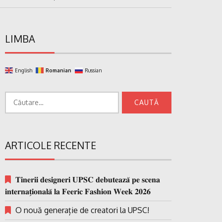
LIMBA
English
Romanian
Russian
Caută
după:
ARTICOLE RECENTE
𝐓𝐢𝐧𝐞𝐫𝐢𝐢 𝐝𝐞𝐬𝐢𝐠𝐧𝐞𝐫𝐢 𝐔𝐏𝐒𝐂 𝐝𝐞𝐛𝐮𝐭𝐞𝐚𝐳𝐚̆ 𝐩𝐞 𝐬𝐜𝐞𝐧𝐚
𝐢𝐧𝐭𝐞𝐫𝐧𝐚𝐭̗𝐢𝐨𝐧𝐚𝐥𝐚̆ 𝐥𝐚 𝐅𝐞𝐞𝐫𝐢𝐜 𝐅𝐚𝐬𝐡𝐢𝐨𝐧 𝐖𝐞𝐞𝐤 𝟐𝟎𝟐𝟔
O nouă generație de creatori la UPSC!