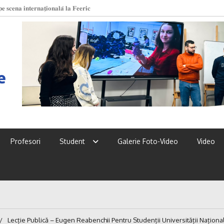
 𝐬𝐜𝐞𝐧𝐚 𝐢𝐧𝐭𝐞𝐫𝐧𝐚𝐭̗𝐢𝐨𝐧𝐚𝐥𝐚̆ 𝐥𝐚 𝐅𝐞𝐞𝐫𝐢𝐜
 UPSC!
e
Profesori
Student
Galerie Foto-Video
Video
Lecție Publică – Eugen Reabenchii Pentru Studenții Universității Națion