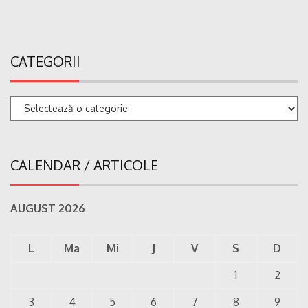
CATEGORII
Categorii
CALENDAR / ARTICOLE
AUGUST 2026
L
Ma
Mi
J
V
S
D
1
2
3
4
5
6
7
8
9