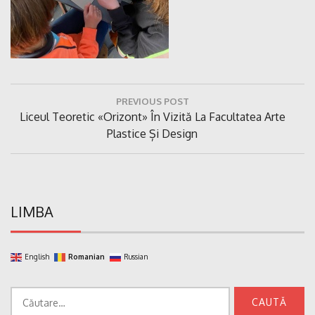
Navigare
PREVIOUS POST
în
Previous
Liceul Teoretic «Orizont» În Vizită La Facultatea Arte
articole
Post:
Plastice Și Design
LIMBA
English
Romanian
Russian
Caută
după: