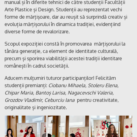
manual și în diferite tehnici de către studenții Facultății
Arte Plastice și Design. Studenții au reprezentat vechi
forme de mărțișoare, dar au reușit să surprindă creativ și
evoluția mărțișorului în dinamica tradiției, evidențiind
diverse forme de revalorizare.
Scopul expoziției constă în promovarea mărțișorului la
tânăra generație, ca element de identitate culturală,
precum și sporirea viabilității acestei tradiții identitare
românești în cadrul societății.
Aducem mulțumiri tuturor participanților! Felicităm
studenții premianți:
Ciobanu Mihaela, Stoleru Elena,
Chipar Maria, Bantoș Larisa, Nagacevschi Valeria,
Grozdov Vladimir, Ceburciu Iana
pentru creativitate,
originalitate și ingeniozitate.