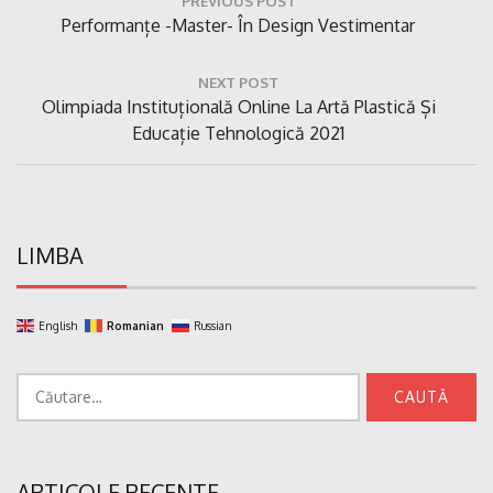
în
Previous
Performanțe -master- În Design Vestimentar
articole
Post:
NEXT POST
Next
Olimpiada Instituțională Online La Artă Plastică Și
Post:
Educație Tehnologică 2021
LIMBA
English
Romanian
Russian
Caută
după:
ARTICOLE RECENTE