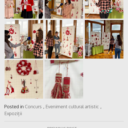
Posted in
Concurs
,
Eveniment cultural artistic
,
Expoziții
Navigare
PREVIOUS POST