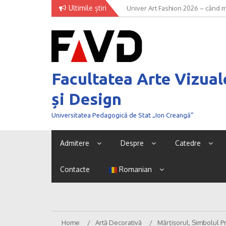
Skip
Ultimile știri
Univer Art Fashion 2026 – când m
to
curaj de a fi văzut
content
Facultatea Arte Vizual
și Design
Universitatea Pedagogică de Stat „Ion Creangă”
Admitere
Despre
Catedre
Contacte
Romanian
Home
Artă Decorativă
Mărțișorul, Simbolul P