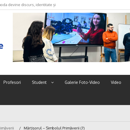
oda devine discurs, identitate și
e
Profesori
Student
Galerie Foto-Video
Video
rimăverii
Mărțișorul – Simbolul Primăverii (7)