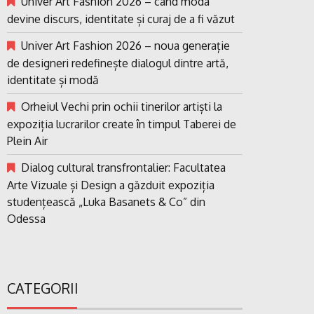
Univer Art Fashion 2026 – când moda
devine discurs, identitate și curaj de a fi văzut
Univer Art Fashion 2026 – noua generație
de designeri redefinește dialogul dintre artă,
identitate și modă
Orheiul Vechi prin ochii tinerilor artiști la
expoziția lucrarilor create în timpul Taberei de
Plein Air
Dialog cultural transfrontalier: Facultatea
Arte Vizuale și Design a găzduit expoziția
studențească „Luka Basanets & Co” din
Odessa
CATEGORII