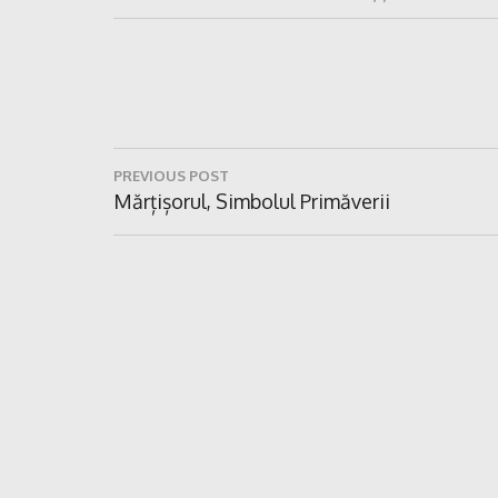
Navigare
PREVIOUS POST
în
Previous
Mărțișorul, Simbolul Primăverii
Post:
articole