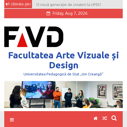
Skip
Ultimile știri
O nouă generație de creatori la UPSC!
to
Friday, Aug 7, 2026
content
Facultatea Arte Vizuale și
Design
Universitatea Pedagogică de Stat „Ion Creangă”