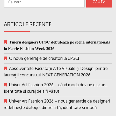
după:
ARTICOLE RECENTE
𝐓𝐢𝐧𝐞𝐫𝐢𝐢 𝐝𝐞𝐬𝐢𝐠𝐧𝐞𝐫𝐢 𝐔𝐏𝐒𝐂 𝐝𝐞𝐛𝐮𝐭𝐞𝐚𝐳𝐚̆ 𝐩𝐞 𝐬𝐜𝐞𝐧𝐚 𝐢𝐧𝐭𝐞𝐫𝐧𝐚𝐭̗𝐢𝐨𝐧𝐚𝐥𝐚̆
𝐥𝐚 𝐅𝐞𝐞𝐫𝐢𝐜 𝐅𝐚𝐬𝐡𝐢𝐨𝐧 𝐖𝐞𝐞𝐤 𝟐𝟎𝟐𝟔
O nouă generație de creatori la UPSC!
Absolventele Facultății Arte Vizuale și Design, printre
laureații concursului NEXT GENERATION 2026
Univer Art Fashion 2026 – când moda devine discurs,
identitate și curaj de a fi văzut
Univer Art Fashion 2026 – noua generație de designeri
redefinește dialogul dintre artă, identitate și modă