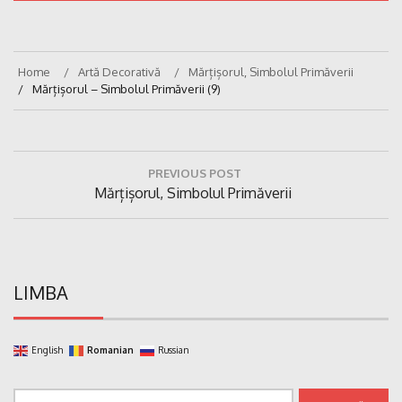
Home
Artă Decorativă
Mărțișorul, Simbolul Primăverii
Mărțișorul – Simbolul Primăverii (9)
Navigare
PREVIOUS POST
în
Previous
Mărțișorul, Simbolul Primăverii
articole
Post:
LIMBA
English
Romanian
Russian
Caută