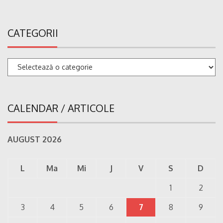
CATEGORII
Categorii
CALENDAR / ARTICOLE
AUGUST 2026
L
Ma
Mi
J
V
S
D
1
2
3
4
5
6
7
8
9