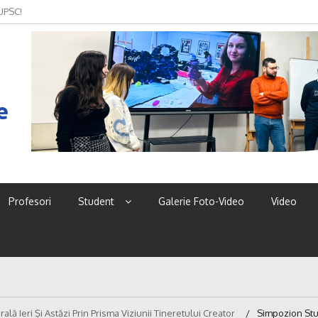
 UPSC!
e
Profesori
Student
Galerie Foto-Video
Video
ală Ieri Și Astăzi Prin Prisma Viziunii Tineretului Creator
Simpozion St