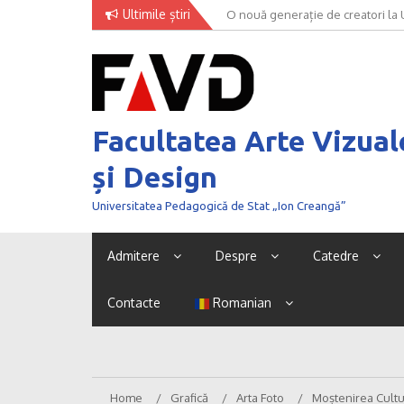
Skip
Ultimile știri
O nouă generație de creatori la
to
content
Facultatea Arte Vizual
și Design
Universitatea Pedagogică de Stat „Ion Creangă”
Admitere
Despre
Catedre
Contacte
Romanian
Home
Grafică
Arta Foto
Moștenirea Cultur