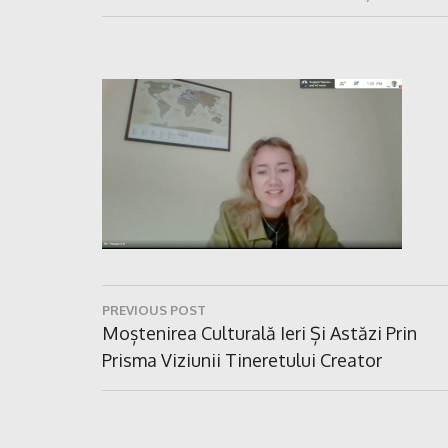
Navigare
PREVIOUS POST
în
Previous
Moștenirea Culturală Ieri Și Astăzi Prin
Post:
Prisma Viziunii Tineretului Creator
articole