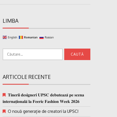
LIMBA
English
Romanian
Russian
Caută
după:
ARTICOLE RECENTE
𝐓𝐢𝐧𝐞𝐫𝐢𝐢 𝐝𝐞𝐬𝐢𝐠𝐧𝐞𝐫𝐢 𝐔𝐏𝐒𝐂 𝐝𝐞𝐛𝐮𝐭𝐞𝐚𝐳𝐚̆ 𝐩𝐞 𝐬𝐜𝐞𝐧𝐚
𝐢𝐧𝐭𝐞𝐫𝐧𝐚𝐭̗𝐢𝐨𝐧𝐚𝐥𝐚̆ 𝐥𝐚 𝐅𝐞𝐞𝐫𝐢𝐜 𝐅𝐚𝐬𝐡𝐢𝐨𝐧 𝐖𝐞𝐞𝐤 𝟐𝟎𝟐𝟔
O nouă generație de creatori la UPSC!