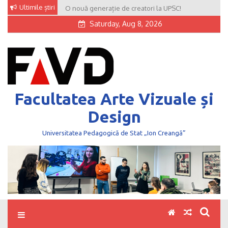
Skip
Ultimile știri
O nouă generație de creatori la UPSC!
to
Saturday, Aug 8, 2026
content
Facultatea Arte Vizuale și
Design
Universitatea Pedagogică de Stat „Ion Creangă”