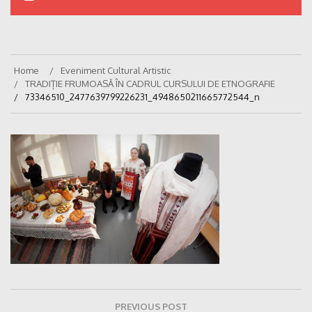
Home
Eveniment Cultural Artistic
TRADIȚIE FRUMOASĂ ÎN CADRUL CURSULUI DE ETNOGRAFIE
73346510_2477639799226231_4948650211665772544_n
Navigare
PREVIOUS POST
în