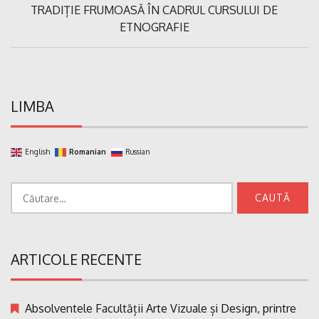
Previous
TRADIȚIE FRUMOASĂ ÎN CADRUL CURSULUI DE
articole
Post:
ETNOGRAFIE
LIMBA
English
Romanian
Russian
Caută
după:
ARTICOLE RECENTE
Absolventele Facultății Arte Vizuale și Design, printre