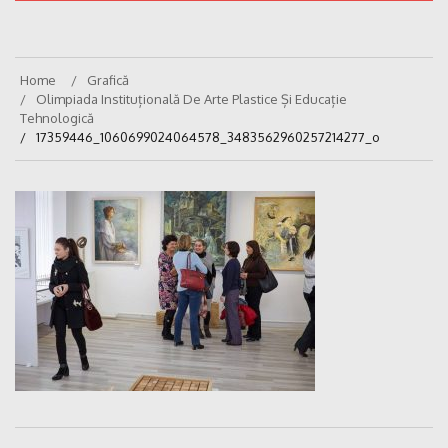
Home
Grafică
Olimpiada Instituțională De Arte Plastice Și Educație
Tehnologică
17359446_1060699024064578_3483562960257214277_o
Navigare