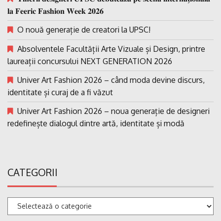
𝐥𝐚 𝐅𝐞𝐞𝐫𝐢𝐜 𝐅𝐚𝐬𝐡𝐢𝐨𝐧 𝐖𝐞𝐞𝐤 𝟐𝟎𝟐𝟔
O nouă generație de creatori la UPSC!
Absolventele Facultății Arte Vizuale și Design, printre
laureații concursului NEXT GENERATION 2026
Univer Art Fashion 2026 – când moda devine discurs,
identitate și curaj de a fi văzut
Univer Art Fashion 2026 – noua generație de designeri
redefinește dialogul dintre artă, identitate și modă
CATEGORII
Categorii