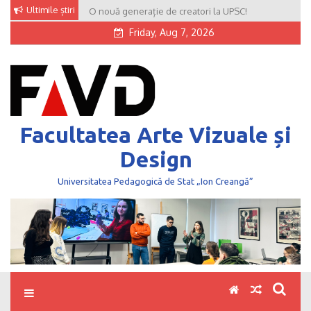
Skip
Ultimile știri
O nouă generație de creatori la UPSC!
to
Friday, Aug 7, 2026
content
Facultatea Arte Vizuale și
Design
Universitatea Pedagogică de Stat „Ion Creangă”