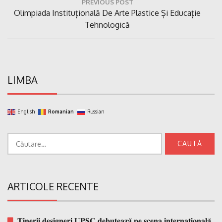
PREVIOUS POST
în
Previous
Olimpiada Instituțională De Arte Plastice Și Educație
articole
Post:
Tehnologică
LIMBA
English
Romanian
Russian
Caută
după:
ARTICOLE RECENTE
𝐓𝐢𝐧𝐞𝐫𝐢𝐢 𝐝𝐞𝐬𝐢𝐠𝐧𝐞𝐫𝐢 𝐔𝐏𝐒𝐂 𝐝𝐞𝐛𝐮𝐭𝐞𝐚𝐳𝐚̆ 𝐩𝐞 𝐬𝐜𝐞𝐧𝐚 𝐢𝐧𝐭𝐞𝐫𝐧𝐚𝐭̗𝐢𝐨𝐧𝐚𝐥𝐚̆