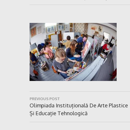
Navigare
PREVIOUS POST
în
Previous
Olimpiada Instituțională De Arte Plastice
Post:
Și Educație Tehnologică
articole