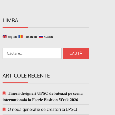
LIMBA
English
Romanian
Russian
Caută
după:
ARTICOLE RECENTE
𝐓𝐢𝐧𝐞𝐫𝐢𝐢 𝐝𝐞𝐬𝐢𝐠𝐧𝐞𝐫𝐢 𝐔𝐏𝐒𝐂 𝐝𝐞𝐛𝐮𝐭𝐞𝐚𝐳𝐚̆ 𝐩𝐞 𝐬𝐜𝐞𝐧𝐚
𝐢𝐧𝐭𝐞𝐫𝐧𝐚𝐭̗𝐢𝐨𝐧𝐚𝐥𝐚̆ 𝐥𝐚 𝐅𝐞𝐞𝐫𝐢𝐜 𝐅𝐚𝐬𝐡𝐢𝐨𝐧 𝐖𝐞𝐞𝐤 𝟐𝟎𝟐𝟔
O nouă generație de creatori la UPSC!