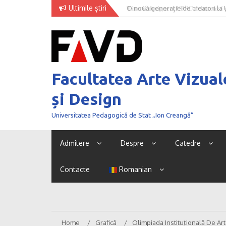
Skip
Ultimile știri
O nouă generație de creatori la
to
content
Facultatea Arte Vizual
și Design
Universitatea Pedagogică de Stat „Ion Creangă”
Admitere
Despre
Catedre
Contacte
Romanian
Home
Grafică
Olimpiada Instituțională De Art