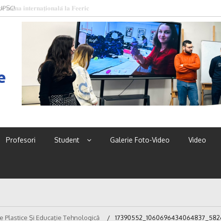
 UPSC!
e
Profesori
Student
Galerie Foto-Video
Video
e Plastice Și Educație Tehnologică
17390552_1060696434064837_5826