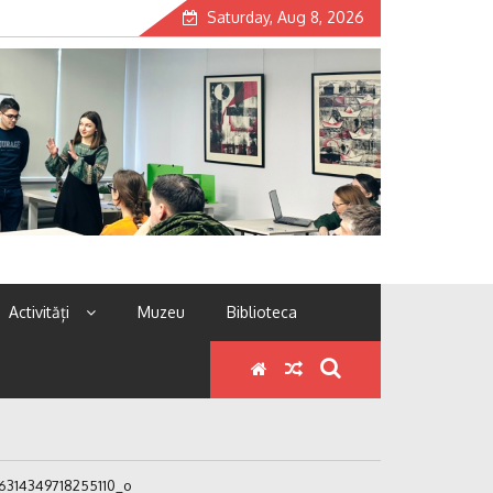
Saturday, Aug 8, 2026
Activități
Muzeu
Biblioteca
314349718255110_o