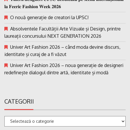
𝐥𝐚 𝐅𝐞𝐞𝐫𝐢𝐜 𝐅𝐚𝐬𝐡𝐢𝐨𝐧 𝐖𝐞𝐞𝐤 𝟐𝟎𝟐𝟔
O nouă generație de creatori la UPSC!
Absolventele Facultății Arte Vizuale și Design, printre
laureații concursului NEXT GENERATION 2026
Univer Art Fashion 2026 – când moda devine discurs,
identitate și curaj de a fi văzut
Univer Art Fashion 2026 – noua generație de designeri
redefinește dialogul dintre artă, identitate și modă
CATEGORII
Categorii