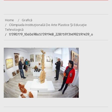
Home
Grafică
Olimpiada Instituțională De Arte Plastice Și Educație
Tehnologică
17390779_1060698657397948_2287597314992597439_o
Navigare