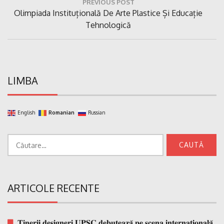
PREVIOUS POST
în
Previous
Olimpiada Instituțională De Arte Plastice Și Educație
articole
Post:
Tehnologică
LIMBA
English
Romanian
Russian
Caută
după:
ARTICOLE RECENTE
𝐓𝐢𝐧𝐞𝐫𝐢𝐢 𝐝𝐞𝐬𝐢𝐠𝐧𝐞𝐫𝐢 𝐔𝐏𝐒𝐂 𝐝𝐞𝐛𝐮𝐭𝐞𝐚𝐳𝐚̆ 𝐩𝐞 𝐬𝐜𝐞𝐧𝐚 𝐢𝐧𝐭𝐞𝐫𝐧𝐚𝐭̗𝐢𝐨𝐧𝐚𝐥𝐚̆