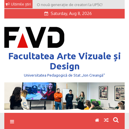
Skip
Ultimile știri
O nouă generație de creatori la UPSC!
to
Saturday, Aug 8, 2026
content
Facultatea Arte Vizuale și
Design
Universitatea Pedagogică de Stat „Ion Creangă”