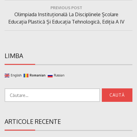
Navigare
PREVIOUS POST
în
Previous
Olimpiada Instituțională La Disciplinele Școlare
articole
Post:
Educația Plastică Și Educația Tehnologică, Ediția A IV
LIMBA
English
Romanian
Russian
Caută
după:
ARTICOLE RECENTE