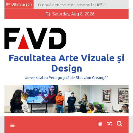
Skip
Ultimile știri
O nouă generație de creatori la UPSC!
to
Saturday, Aug 8, 2026
content
Facultatea Arte Vizuale și
Design
Universitatea Pedagogică de Stat „Ion Creangă”