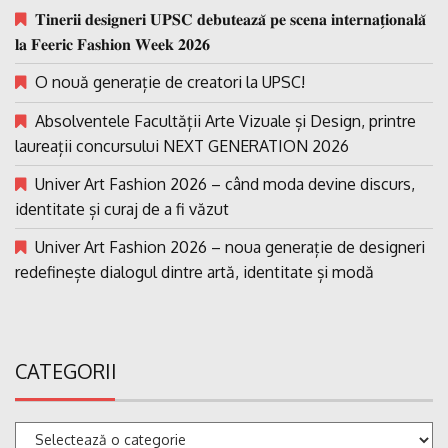
𝐓𝐢𝐧𝐞𝐫𝐢𝐢 𝐝𝐞𝐬𝐢𝐠𝐧𝐞𝐫𝐢 𝐔𝐏𝐒𝐂 𝐝𝐞𝐛𝐮𝐭𝐞𝐚𝐳𝐚̆ 𝐩𝐞 𝐬𝐜𝐞𝐧𝐚 𝐢𝐧𝐭𝐞𝐫𝐧𝐚𝐭̗𝐢𝐨𝐧𝐚𝐥𝐚̆
𝐥𝐚 𝐅𝐞𝐞𝐫𝐢𝐜 𝐅𝐚𝐬𝐡𝐢𝐨𝐧 𝐖𝐞𝐞𝐤 𝟐𝟎𝟐𝟔
O nouă generație de creatori la UPSC!
Absolventele Facultății Arte Vizuale și Design, printre
laureații concursului NEXT GENERATION 2026
Univer Art Fashion 2026 – când moda devine discurs,
identitate și curaj de a fi văzut
Univer Art Fashion 2026 – noua generație de designeri
redefinește dialogul dintre artă, identitate și modă
CATEGORII
Categorii