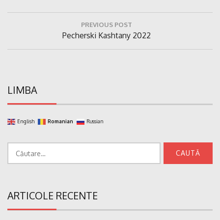
Navigare
PREVIOUS POST
în
Previous
Pecherski Kashtany 2022
articole
Post:
LIMBA
English
Romanian
Russian
Caută
după:
ARTICOLE RECENTE