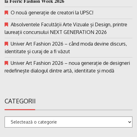
𝐥𝐚 𝐅𝐞𝐞𝐫𝐢𝐜 𝐅𝐚𝐬𝐡𝐢𝐨𝐧 𝐖𝐞𝐞𝐤 𝟐𝟎𝟐𝟔
O nouă generație de creatori la UPSC!
Absolventele Facultății Arte Vizuale și Design, printre
laureații concursului NEXT GENERATION 2026
Univer Art Fashion 2026 – când moda devine discurs,
identitate și curaj de a fi văzut
Univer Art Fashion 2026 – noua generație de designeri
redefinește dialogul dintre artă, identitate și modă
CATEGORII
Categorii