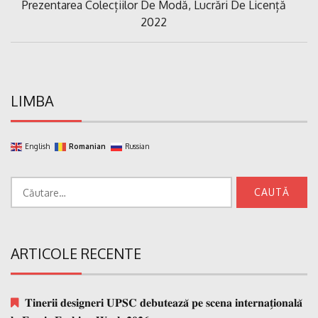
Previous
Prezentarea Colecțiilor De Modă, Lucrări De Licență
articole
Post:
2022
LIMBA
English
Romanian
Russian
Caută
după:
ARTICOLE RECENTE
𝐓𝐢𝐧𝐞𝐫𝐢𝐢 𝐝𝐞𝐬𝐢𝐠𝐧𝐞𝐫𝐢 𝐔𝐏𝐒𝐂 𝐝𝐞𝐛𝐮𝐭𝐞𝐚𝐳𝐚̆ 𝐩𝐞 𝐬𝐜𝐞𝐧𝐚 𝐢𝐧𝐭𝐞𝐫𝐧𝐚𝐭̗𝐢𝐨𝐧𝐚𝐥𝐚̆