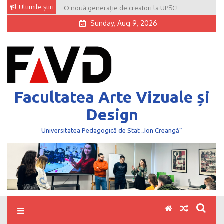
Skip
Ultimile știri
O nouă generație de creatori la UPSC!
to
Sunday, Aug 9, 2026
content
Facultatea Arte Vizuale și
Design
Universitatea Pedagogică de Stat „Ion Creangă”