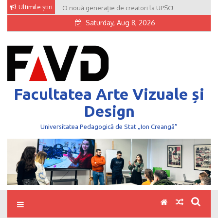
Skip
Ultimile știri
O nouă generație de creatori la UPSC!
to
Saturday, Aug 8, 2026
content
Facultatea Arte Vizuale și
Design
Universitatea Pedagogică de Stat „Ion Creangă”