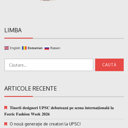
LIMBA
English
Romanian
Russian
Caută
după:
ARTICOLE RECENTE
𝐓𝐢𝐧𝐞𝐫𝐢𝐢 𝐝𝐞𝐬𝐢𝐠𝐧𝐞𝐫𝐢 𝐔𝐏𝐒𝐂 𝐝𝐞𝐛𝐮𝐭𝐞𝐚𝐳𝐚̆ 𝐩𝐞 𝐬𝐜𝐞𝐧𝐚 𝐢𝐧𝐭𝐞𝐫𝐧𝐚𝐭̗𝐢𝐨𝐧𝐚𝐥𝐚̆ 𝐥𝐚
𝐅𝐞𝐞𝐫𝐢𝐜 𝐅𝐚𝐬𝐡𝐢𝐨𝐧 𝐖𝐞𝐞𝐤 𝟐𝟎𝟐𝟔
O nouă generație de creatori la UPSC!