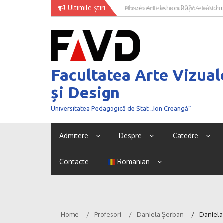
Skip
Ultimile știri
Univer Art Fashion 2026 – când m
to
curaj de a fi văzut
content
Facultatea Arte Vizual
și Design
Universitatea Pedagogică de Stat „Ion Creangă”
Admitere
Despre
Catedre
Contacte
Romanian
Home
Profesori
Daniela Șerban
Daniel