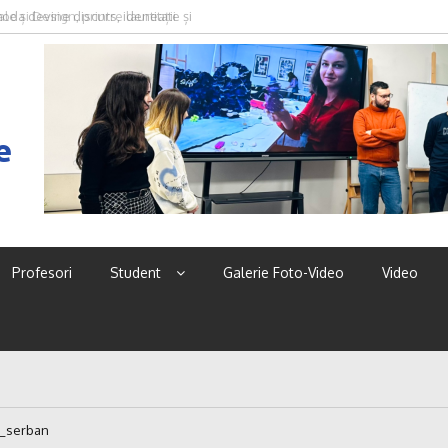
oda devine discurs, identitate și
e
Profesori
Student
Galerie Foto-Video
Video
a_serban