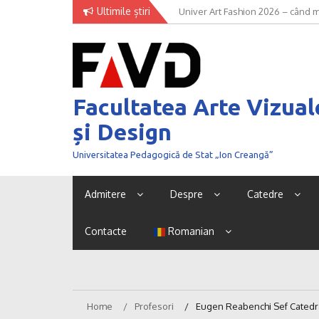
Skip
Ultimile știri
Univer Art Fashion 2026 – când m
to
curaj de a fi văzut
content
Facultatea Arte Vizual
și Design
Universitatea Pedagogică de Stat „Ion Creangă”
Admitere
Despre
Catedre
Contacte
Romanian
Home
Profesori
Eugen Reabenchi Sef Catedra