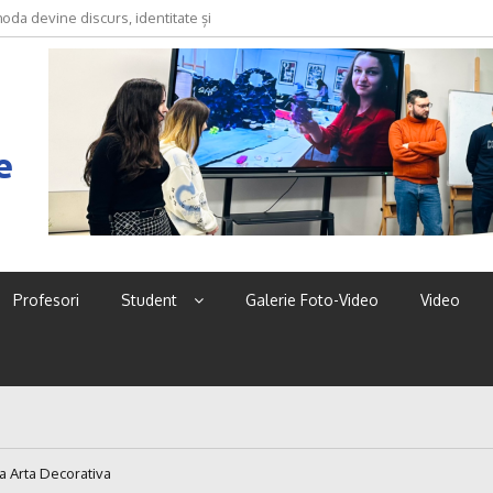
oda devine discurs, identitate și
e
Profesori
Student
Galerie Foto-Video
Video
 Arta Decorativa