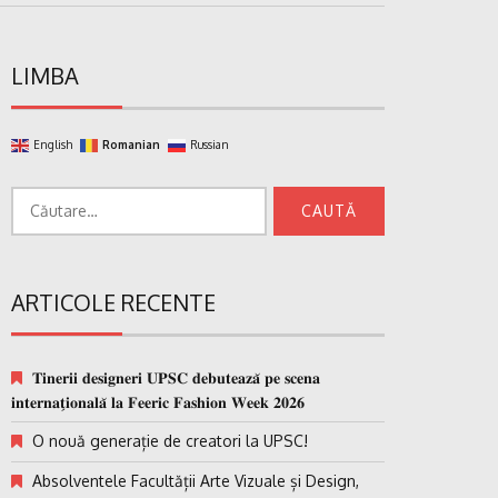
LIMBA
English
Romanian
Russian
Caută
după:
ARTICOLE RECENTE
𝐓𝐢𝐧𝐞𝐫𝐢𝐢 𝐝𝐞𝐬𝐢𝐠𝐧𝐞𝐫𝐢 𝐔𝐏𝐒𝐂 𝐝𝐞𝐛𝐮𝐭𝐞𝐚𝐳𝐚̆ 𝐩𝐞 𝐬𝐜𝐞𝐧𝐚
𝐢𝐧𝐭𝐞𝐫𝐧𝐚𝐭̗𝐢𝐨𝐧𝐚𝐥𝐚̆ 𝐥𝐚 𝐅𝐞𝐞𝐫𝐢𝐜 𝐅𝐚𝐬𝐡𝐢𝐨𝐧 𝐖𝐞𝐞𝐤 𝟐𝟎𝟐𝟔
O nouă generație de creatori la UPSC!
Absolventele Facultății Arte Vizuale și Design,