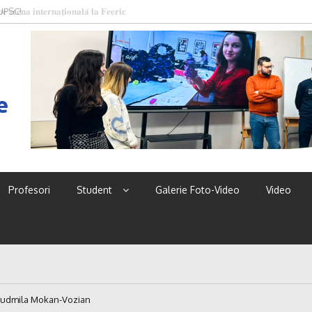
 UPSC!
e
Profesori
Student
Galerie Foto-Video
Video
Ludmila Mokan-Vozian