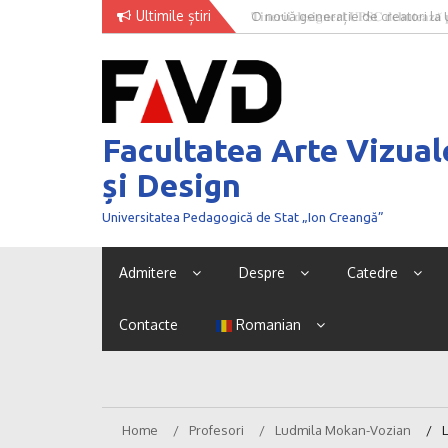
Skip
Ultimile știri
O nouă generație de creatori la
to
content
Facultatea Arte Vizual
și Design
Universitatea Pedagogică de Stat „Ion Creangă”
Admitere
Despre
Catedre
Contacte
Romanian
Home
Profesori
Ludmila Mokan-Vozian