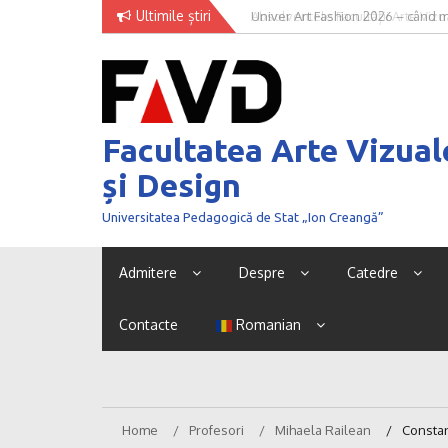
Skip
Ultimile știri
Univer Art Fashion 2026 – când m
to
curaj de a fi văzut
content
Facultatea Arte Vizual
și Design
Universitatea Pedagogică de Stat „Ion Creangă”
Admitere
Despre
Catedre
Contacte
Romanian
Home
Profesori
Mihaela Railean
Consta