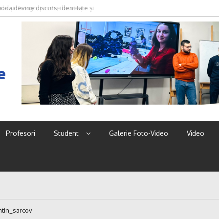
oda devine discurs, identitate și
e
Profesori
Student
Galerie Foto-Video
Video
ntin_sarcov