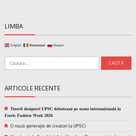
LIMBA
English
Romanian
Russian
Caută
după:
ARTICOLE RECENTE
𝐓𝐢𝐧𝐞𝐫𝐢𝐢 𝐝𝐞𝐬𝐢𝐠𝐧𝐞𝐫𝐢 𝐔𝐏𝐒𝐂 𝐝𝐞𝐛𝐮𝐭𝐞𝐚𝐳𝐚̆ 𝐩𝐞 𝐬𝐜𝐞𝐧𝐚 𝐢𝐧𝐭𝐞𝐫𝐧𝐚𝐭̗𝐢𝐨𝐧𝐚𝐥𝐚̆ 𝐥𝐚
𝐅𝐞𝐞𝐫𝐢𝐜 𝐅𝐚𝐬𝐡𝐢𝐨𝐧 𝐖𝐞𝐞𝐤 𝟐𝟎𝟐𝟔
O nouă generație de creatori la UPSC!