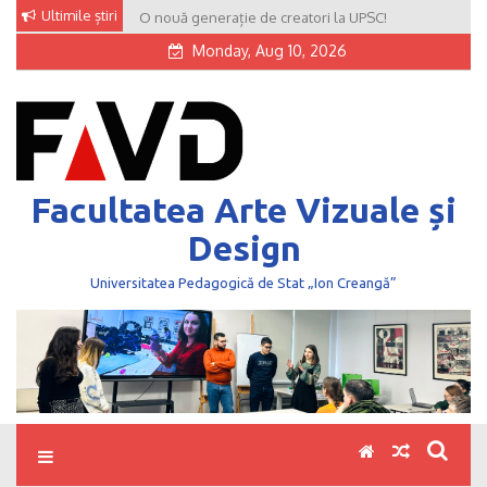
Skip
Ultimile știri
O nouă generație de creatori la UPSC!
to
Monday, Aug 10, 2026
content
Facultatea Arte Vizuale și
Design
Universitatea Pedagogică de Stat „Ion Creangă”