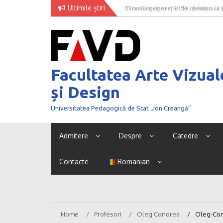
Skip
Ultimile știri
O nouă generație de creatori la
to
content
Facultatea Arte Vizual
și Design
Universitatea Pedagogică de Stat „Ion Creangă”
Admitere
Despre
Catedre
Contacte
Romanian
Home
Profesori
Oleg Condrea
Oleg-Con