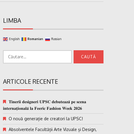
LIMBA
English
Romanian
Russian
Caută
după:
ARTICOLE RECENTE
𝐓𝐢𝐧𝐞𝐫𝐢𝐢 𝐝𝐞𝐬𝐢𝐠𝐧𝐞𝐫𝐢 𝐔𝐏𝐒𝐂 𝐝𝐞𝐛𝐮𝐭𝐞𝐚𝐳𝐚̆ 𝐩𝐞 𝐬𝐜𝐞𝐧𝐚
𝐢𝐧𝐭𝐞𝐫𝐧𝐚𝐭̗𝐢𝐨𝐧𝐚𝐥𝐚̆ 𝐥𝐚 𝐅𝐞𝐞𝐫𝐢𝐜 𝐅𝐚𝐬𝐡𝐢𝐨𝐧 𝐖𝐞𝐞𝐤 𝟐𝟎𝟐𝟔
O nouă generație de creatori la UPSC!
Absolventele Facultății Arte Vizuale și Design,