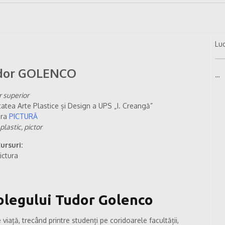
Luc
dor GOLENCO
…
r superior
tatea Arte Plastice și Design a UPS „I. Creangă”
dra
PICTURĂ
 plastic, pictor
ursuri:
ictura
olegului Tudor Golenco
viață, trecând printre studenți pe coridoarele facultății,