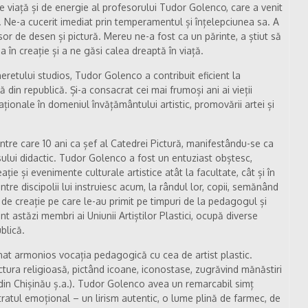
e viață și de energie al profesorului Tudor Golenco, care a venit
v. Ne-a cucerit imediat prin temperamentul și înțelepciunea sa. A
sor de desen și pictură. Mereu ne-a fost ca un părinte, a știut să
 în creație și a ne găsi calea dreaptă în viață.
eretului studios, Tudor Golenco a contribuit eficient la
 din republică. Și-a consacrat cei mai frumoși ani ai vieții
aționale în domeniul învățământului artistic, promovării artei și
intre care 10 ani ca șef al Catedrei Pictură, manifestându-se ca
ului didactic. Tudor Golenco a fost un entuziast obștesc,
ație și evenimente culturale artistice atât la facultate, cât și în
ntre discipolii lui instruiesc acum, la rândul lor, copii, semănând
de creație pe care le-au primit pe timpuri de la pedagogul și
t astăzi membri ai Uniunii Artiștilor Plastici, ocupă diverse
blică.
nat armonios vocația pedagogică cu cea de artist plastic.
ictura religioasă, pictând icoane, iconostase, zugrăvind mănăstiri
e din Chișinău ș.a.). Tudor Golenco avea un remarcabil simț
tratul emoțional – un lirism autentic, o lume plină de farmec, de