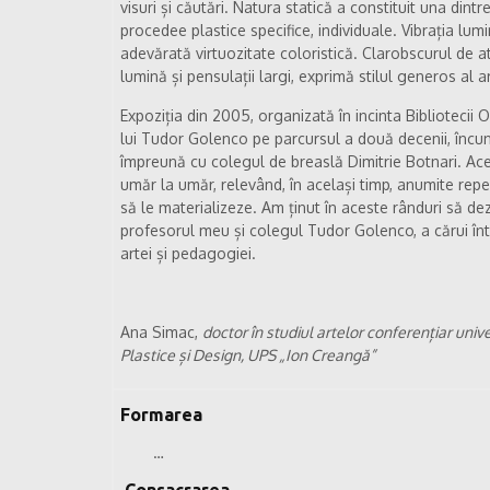
visuri și căutări. Natura statică a constituit una dint
procedee plastice specifice, individuale. Vibrația lumi
adevărată virtuozitate coloristică. Clarobscurul de a
lumină și pensulații largi, exprimă stilul generos al ar
Expoziția din 2005, organizată în incinta Bibliotecii O
lui Tudor Golenco pe parcursul a două decenii, încun
împreună cu colegul de breaslă Dimitrie Botnari. Ace
umăr la umăr, relevând, în același timp, anumite repe
să le materializeze. Am ținut în aceste rânduri să de
profesorul meu și colegul Tudor Golenco, a cărui în
artei și pedagogiei.
Ana Simac,
doctor în studiul artelor conferențiar univ
Plastice și Design, UPS „Ion Creangă”
Formarea
…
Consacrarea