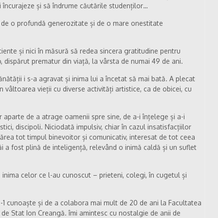
 încurajeze și să îndrume căutările studenților…
e o profundă generozitate și de o mare onestitate
iciente și nici în măsură să redea sincera gratitudine pentru
dispărut prematur din viață, la vârsta de numai 49 de ani.
nătății i s-a agravat și inima lui a încetat să mai bată. A plecat
vâltoarea vieții cu diverse activități artistice, ca de obicei, cu
r aparte de a atrage oamenii spre sine, de a-i înțelege și a-i
tici, discipoli. Niciodată impulsiv, chiar în cazul insatisfacțiilor
ea tot timpul binevoitor și comunicativ, interesat de tot ceea
ăi a fost plină de inteligență, relevând o inimă caldă și un suflet
n inima celor ce l-au cunoscut – prieteni, colegi, în cugetul și
a-1 cunoaște și de a colabora mai mult de 20 de ani la Facultatea
e de Stat Ion Creangă. îmi amintesc cu nostalgie de anii de