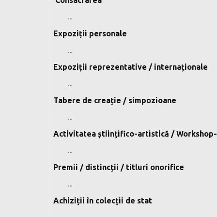
…
Expoziții personale
…
Expoziții reprezentative / internaționale
…
Tabere de creație / simpozioane
…
Activitatea științifico-artistică / Workshop
…
Premii / distincții / titluri onorifice
…
Achiziții în colecții de stat