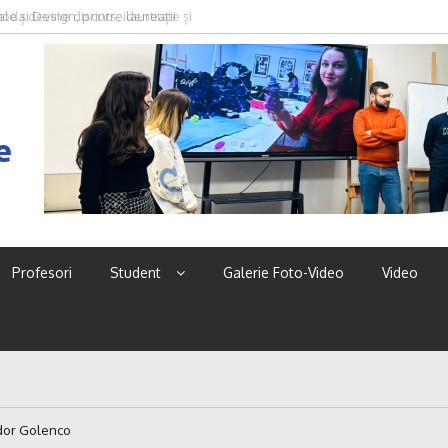
oda devine discurs, identitate și
e
Profesori
Student
Galerie Foto-Video
Video
dor Golenco