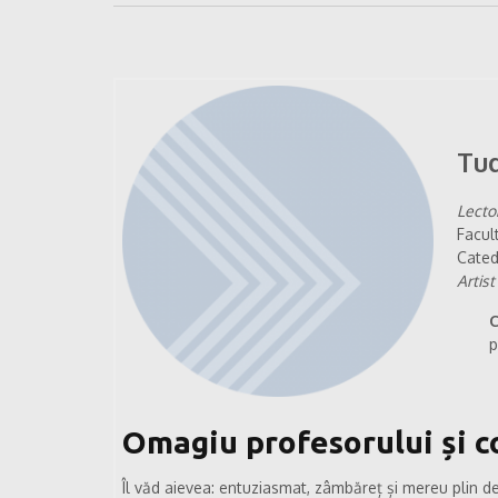
Tu
Lecto
Facul
Cate
Artist
C
p
Omagiu profesorului și c
Îl văd aievea: entuziasmat, zâmbăreț și mereu plin de 