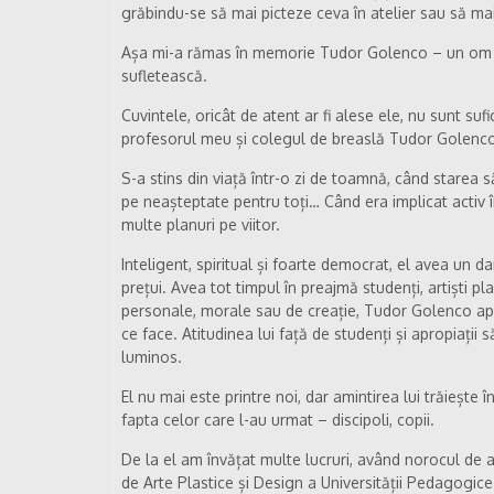
grăbindu-se să mai picteze ceva în atelier sau să mai
Așa mi-a rămas în memorie Tudor Golenco – un om d
sufletească.
Cuvintele, oricât de atent ar fi alese ele, nu sunt suf
profesorul meu și colegul de breaslă Tudor Golenco, 
S-a stins din viață într-o zi de toamnă, când starea să
pe neașteptate pentru toți… Când era implicat activ în 
multe planuri pe viitor.
Inteligent, spiritual și foarte democrat, el avea un da
prețui. Avea tot timpul în preajmă studenți, artiști plas
personale, morale sau de creație, Tudor Golenco apăr
ce face. Atitudinea lui față de studenți și apropiații s
luminos.
El nu mai este printre noi, dar amintirea lui trăiește î
fapta celor care l-au urmat – discipoli, copii.
De la el am învățat multe lucruri, având norocul de 
de Arte Plastice și Design a Universității Pedagogic