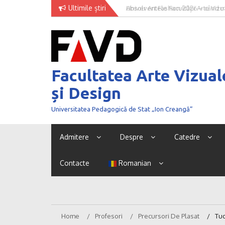
Skip
Ultimile știri
Univer Art Fashion 2026 – când m
to
curaj de a fi văzut
content
Facultatea Arte Vizual
și Design
Universitatea Pedagogică de Stat „Ion Creangă”
Admitere
Despre
Catedre
Contacte
Romanian
Home
Profesori
Precursori De Plasat
Tu