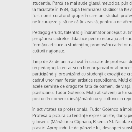
studenție. Parcă se mai aude glasul melodios, plin d
la facultate în 1984, după terminarea studiilor la Kie
fost numit curatorul grupei în care am studiat, profe
ne încurajeze și să ne călăuzească, pentru a ne afirma
Pedagog erudit, talentat și îndrumător priceput al tin
pregătirea cadrelor didactice pentru educația artistică
formării artistice a studenților, promovării cadrelor n
culturii naționale.
Timp de 22 de ani a activat în calitate de profesor, d
un pedagog talentat și un bun organizator al proces
participând și organizând cu studenții expoziții de cre
cadrul unor manifestări artistice republicane. Mulți di
acele semințe de dragoste față de oameni, de viață, 
plasticianul Tudor Golenco. Mulți absolvenți ai lui sun
posturi în domeniul învățământului și culturii din repu
în activitatea sa profesională, Tudor Golenco a îmbi
Profesa o pictură cu tendințe expresioniste, dar și p
și biserici (Mănăstirea Căpriana, Biserica Sf. Nicola
plastic. Apropiindu-te de pânzele lui, descoperi subs