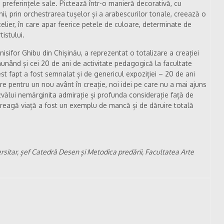
re preferințele sale. Pictează într-o manieră decorativă, cu
nii, prin orchestrarea tușelor și a arabescurilor tonale, creează o
telier, în care apar feerice petele de culoare, determinate de
tistului.
nisifor Ghibu din Chișinău, a reprezentat o totalizare a creației
unând și cei 20 de ani de activitate pedagogică la facultate
st fapt a fost semnalat și de genericul expoziției – 20 de ani
re pentru un nou avânt în creație, noi idei pe care nu a mai ajuns
zvălui nemărginita admirație și profunda considerație față de
treagă viață a fost un exemplu de mancă și de dăruire totală
ersitar, șef Catedră Desen și Metodica predării, Facultatea Arte