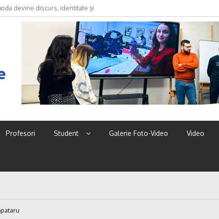
oda devine discurs, identitate și
e
Profesori
Student
Galerie Foto-Video
Video
Spataru