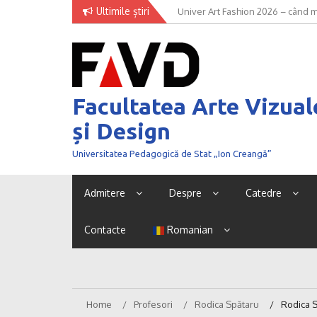
Skip
Ultimile știri
Univer Art Fashion 2026 – când m
to
curaj de a fi văzut
content
Facultatea Arte Vizual
și Design
Universitatea Pedagogică de Stat „Ion Creangă”
Admitere
Despre
Catedre
Contacte
Romanian
Home
Profesori
Rodica Spătaru
Rodica 