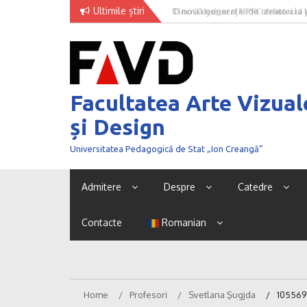
Skip
Ultimile știri
O nouă generație de creatori la
to
content
Facultatea Arte Vizual
și Design
Universitatea Pedagogică de Stat „Ion Creangă”
Admitere
Despre
Catedre
Contacte
Romanian
Home
Profesori
Svetlana Şugjda
105569