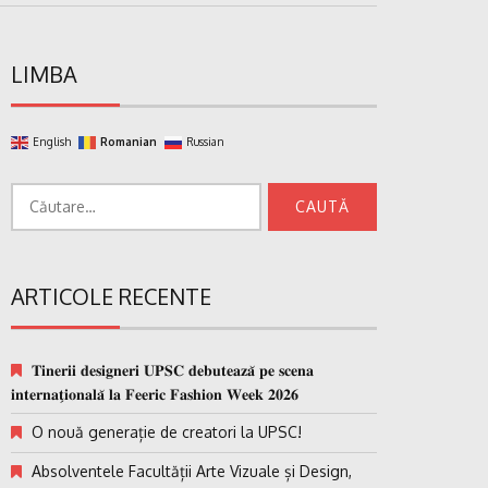
LIMBA
English
Romanian
Russian
Caută
după:
ARTICOLE RECENTE
𝐓𝐢𝐧𝐞𝐫𝐢𝐢 𝐝𝐞𝐬𝐢𝐠𝐧𝐞𝐫𝐢 𝐔𝐏𝐒𝐂 𝐝𝐞𝐛𝐮𝐭𝐞𝐚𝐳𝐚̆ 𝐩𝐞 𝐬𝐜𝐞𝐧𝐚
𝐢𝐧𝐭𝐞𝐫𝐧𝐚𝐭̗𝐢𝐨𝐧𝐚𝐥𝐚̆ 𝐥𝐚 𝐅𝐞𝐞𝐫𝐢𝐜 𝐅𝐚𝐬𝐡𝐢𝐨𝐧 𝐖𝐞𝐞𝐤 𝟐𝟎𝟐𝟔
O nouă generație de creatori la UPSC!
Absolventele Facultății Arte Vizuale și Design,