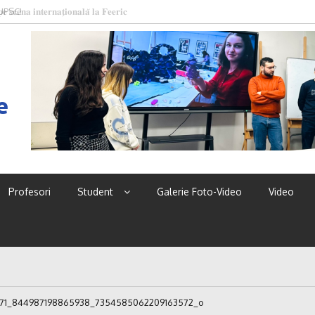
 UPSC!
e
Profesori
Student
Galerie Foto-Video
Video
71_844987198865938_7354585062209163572_o