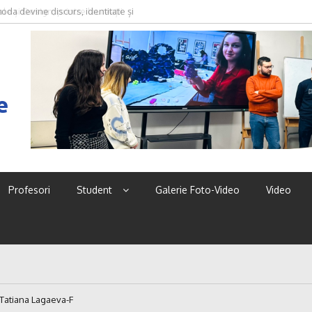
oda devine discurs, identitate și
e
Profesori
Student
Galerie Foto-Video
Video
-Tatiana Lagaeva-F