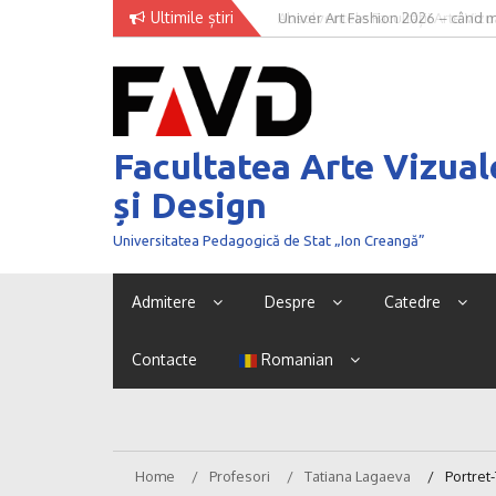
Skip
Ultimile știri
Univer Art Fashion 2026 – când m
to
curaj de a fi văzut
content
Facultatea Arte Vizual
și Design
Universitatea Pedagogică de Stat „Ion Creangă”
Admitere
Despre
Catedre
Contacte
Romanian
Home
Profesori
Tatiana Lagaeva
Portret