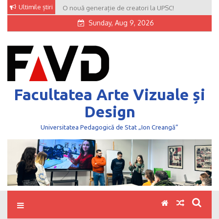
Skip
Ultimile știri
O nouă generație de creatori la UPSC!
to
Sunday, Aug 9, 2026
content
Facultatea Arte Vizuale și
Design
Universitatea Pedagogică de Stat „Ion Creangă”