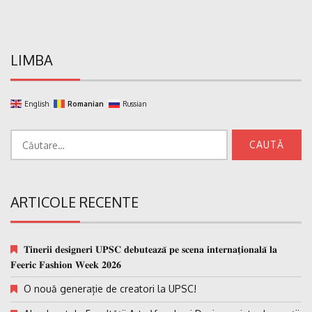
LIMBA
English
Romanian
Russian
Caută
după:
ARTICOLE RECENTE
𝐓𝐢𝐧𝐞𝐫𝐢𝐢 𝐝𝐞𝐬𝐢𝐠𝐧𝐞𝐫𝐢 𝐔𝐏𝐒𝐂 𝐝𝐞𝐛𝐮𝐭𝐞𝐚𝐳𝐚̆ 𝐩𝐞 𝐬𝐜𝐞𝐧𝐚 𝐢𝐧𝐭𝐞𝐫𝐧𝐚𝐭̗𝐢𝐨𝐧𝐚𝐥𝐚̆ 𝐥𝐚
𝐅𝐞𝐞𝐫𝐢𝐜 𝐅𝐚𝐬𝐡𝐢𝐨𝐧 𝐖𝐞𝐞𝐤 𝟐𝟎𝟐𝟔
O nouă generație de creatori la UPSC!