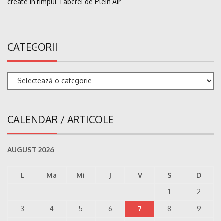
create în timpul Taberei de Plein Air
CATEGORII
Categorii
CALENDAR / ARTICOLE
AUGUST 2026
L
Ma
Mi
J
V
S
D
1
2
3
4
5
6
7
8
9