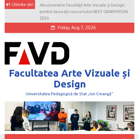
Skip
Ultimile știri
Absolventele Facultății Arte Vizuale și Design,
to
printre laureații concursului NEXT GENERATION
content
2026
Friday, Aug 7, 2026
Facultatea Arte Vizuale și
Design
Universitatea Pedagogică de Stat „Ion Creangă”